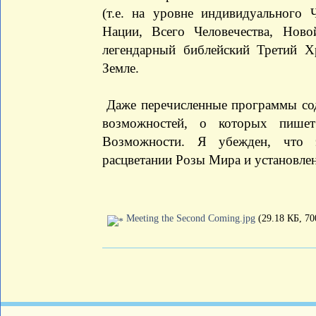
(т.е. на уровне индивидуального 
Нации, Всего Человечества, Нов
легендарный библейский Третий Х
Земле.
Даже перечисленные программы сод
возможностей, о которых пише
Возможности. Я убежден, что 
расцветании Розы Мира и установлен
Meeting the Second Coming.jpg
(29.18 КБ, 70