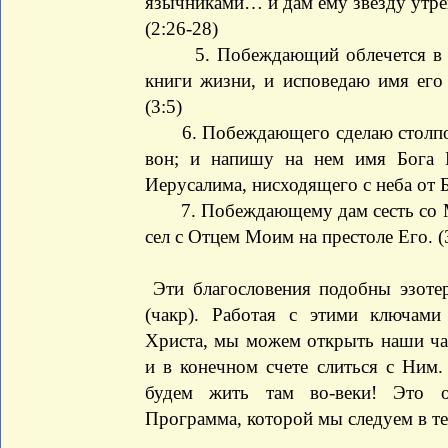
язычниками… и дам ему звезду утр
(2:26-28)
5. Побеждающий облечется в бел
книги жизни, и исповедаю имя ег
(3:5)
6. Побеждающего сделаю столпом 
вон; и напишу на нем имя Бога 
Иерусалима, нисходящего с неба от Б
7. Побеждающему дам сесть со Мн
сел с Отцем Моим на престоле Его. (
Эти благословения подобны эзоте
(чакр). Работая с этими ключами
Христа, мы можем открыть наши ча
и в конечном счете слиться с Ним
будем жить там во-веки! Это о
Программа, которой мы следуем в те