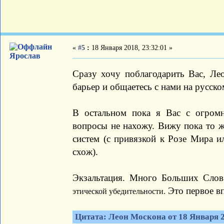
«
#5
:
18 Января 2018, 23:32:01 »
Ярослав
Сразу хочу поблагодарить Вас, Лео
барьер и общаетесь с нами на русско
В остальном пока я Вас с огром
вопросы не нахожу. Вижу пока то ж
систем (с привязкой к Розе Мира ил
схож).
Экзальтация. Много Больших Сло
Это первое вп
этической убедительности.
Цитата: Леон Москона от 18 Января 2