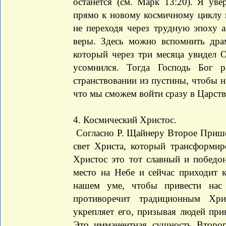
останется (см. Марк 13:20). Я уве
прямо к новому космичному циклу 
не переходя через трудную эпоху а
веры. Здесь можно вспомнить дра
который через три месяца увидел 
усомнился. Тогда Господь Бог 
странствовании из пустины, чтобы 
что мы сможем войти сразу в Царст
4. Космический Христос.
Согласно Р. Щайнеру Второе Пришес
свет Христа, который трансформир
Христос это тот славный и победо
место на Небе и сейчас приходит 
нашем уме, чтобы привести нас
противоречит традиционным Хри
укрепляет его, призывая людей пр
Это имманентная сущность Второ