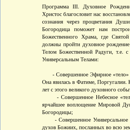
Программа III. Духовное Рожден
Христос благословит нас восстанов
сознания через процветания Душ
Богородица поможет нам постро
Божественного Храма, где Свято
должны пройти духовное рождение 
Телом Божественной Радуги, т.е.
Универсальным Телами:
- Совершенное Эфирное «тело» Св
Она явилась в Фатиме, Поргугалии. 
лет с этого великого духовного соб
- Совершенное Небесное «тело»
ярчайшее воплощение Мировой Душ
Богородицы;
- Совершенное Универсальное „т
духов Божиих, посланных во всю зем