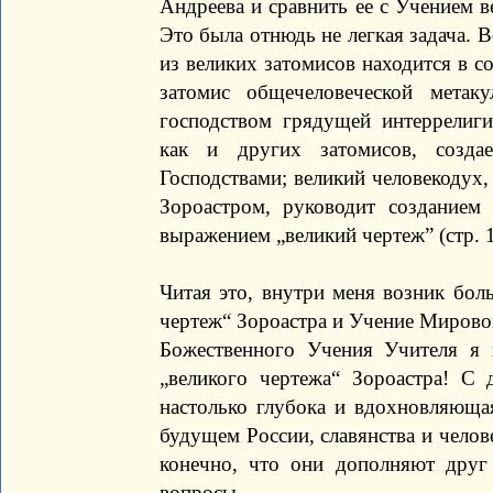
Андреева и сравнить ее с Учением в
Это была отнюдь не легкая задача. 
из великих затомисов находится в 
затомис общечеловеческой метак
господством грядущей интеррелиг
как и других затомисов, созда
Господствами; великий человекодух
Зороастром, руководит созданием
выражением „великий чертеж” (стр. 
Читая это, внутри меня возник бол
чертеж“ Зороастра и Учение Мировог
Божественного Учения Учителя я 
„великого чертежа“ Зороастра! С
настолько глубока и вдохновляющая
будущем России, славянства и челов
конечно, что они дополняют друг
вопросы.