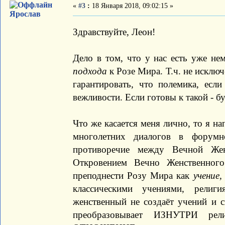
«
#3
:
18 Января 2018, 09:02:15 »
Ярослав
Здравствуйте, Леон!
Дело в том, что у нас есть уже не
подхода
к Розе Мира. Т.ч. не исклю
гарантировать, что полемика, если
вежливости. Если готовы к такой - б
Что же касается меня лично, то я на
многолетних диалогов в форумн
противоречие между Вечной Же
Откровением Вечно Женственног
преподнести Розу Мира как
учение,
классическими учениями, религ
женственный не создаёт учений и с
преобразовывает ИЗНУТРИ ре