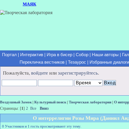
МАЯК
Портал
|
Интерактив
|
Игра в бисер
|
Собор
|
Наши авторы
|
Гал
Перекличка вестников
|
Тезаурос
|
Избранные диалоги
Пожалуйста,
войдите
или
зарегистрируйтесь
.
Воздушный Замок
|
Культурный поиск
|
Творческая лаборатория
|
О интер
Страницы: [
1
]
2
Все
Вниз
О интеррелигии Розы Мира (Даниил Анд
0 Участников и 1 гость просматривают эту тему.