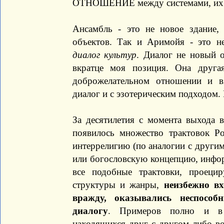
ОТНОШЕНИЕ между системами, и
Ансамбль - это не новое здание,
объектов. Так и Аримойя - это 
диалог культур
. Диалог не новый
вкратце моя позиция. Она друга
доброжелательном отношении и в
диалог и с эзотерическим подходом.
За десятилетия с момента выхода 
появилось множество трактовок Р
интеррелигию (по аналогии с други
или богословскую концепцию, инфо
все подобные трактовки, проец
структуры и жанры,
неизбежно в
вражду, оказывались неспосо
диалогу
. Примеров полно и в 
находящихся друг с другом либо во