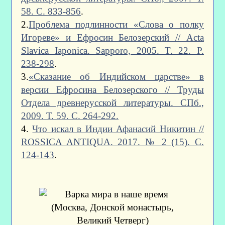
58. С. 833-856
.
2.
Проблема подлинности «Слова о полку
Игореве» и Ефросин Белозерский // Acta
Slavica Iaponica. Sapporo, 2005. T. 22. P.
238-298
.
3.
«Сказание об Индийском царстве» в
версии Ефросина Белозерского // Труды
Отдела древнерусской литературы. СПб.,
2009. Т. 59. С. 264-292.
4.
Что искал в Индии Афанасий Никитин //
ROSSICA ANTIQUA. 2017. № 2 (15). С.
124-143
.