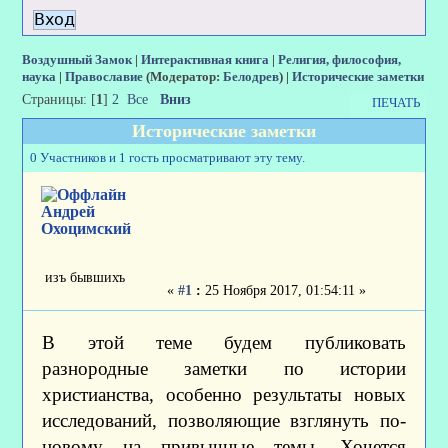
Воздушный Замок
|
Интерактивная книга
|
Религия, философия,
наука
|
Православие
(Модератор:
Белодрев
) |
Исторические заметки
Страницы: [
1
]
2
Все
Вниз
ПЕЧАТЬ
Исторические заметки
0 Участников и 1 гость просматривают эту тему.
Андрей
Охоцимский
изъ бывшихъ
«
#1
:
25 Ноября 2017, 01:54:11 »
В этой теме будем публиковать
разнородные заметки по истории
христианства, особенно результаты новых
исследований, позволяющие взглянуть по-
новому на привычные темы. Хочется