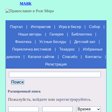
МАЯК
Портал
|
Интерактив
|
Игра в бисер
|
Собор
|
Наши авторы
|
Галерея
|
Библиотека
|
Фонотека
|
Устные беседы
|
Детский зал
|
Перекличка вестников
|
Тезаурос
|
Избранные
диалоги
|
Каталог сайтов
|
Спасибо
|
Контакты
|
Регистрация
Расширенный поиск
Пожалуйста,
войдите
или
зарегистрируйтесь
.