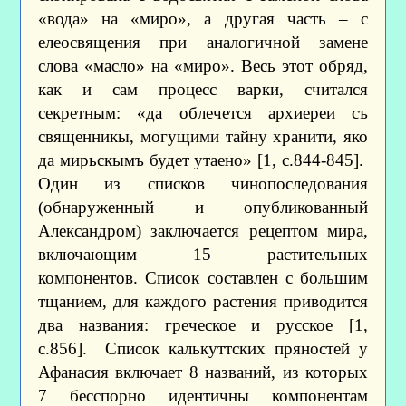
«вода» на «миро», а другая часть – с
елеосвящения при аналогичной замене
слова «масло» на «миро». Весь этот обряд,
как и сам процесс варки, считался
секретным: «да облечется архиереи съ
священникы, могущими тайну хранити, яко
да мирьскымъ будет утаено» [1, с.844-845].
Один из списков чинопоследования
(обнаруженный и опубликованный
Александром) заключается рецептом мира,
включающим 15 растительных
компонентов. Список составлен с большим
тщанием, для каждого растения приводится
два названия: греческое и русское [1,
с.856]. Список калькуттских пряностей у
Афанасия включает 8 названий, из которых
7 бесспорно идентичны компонентам