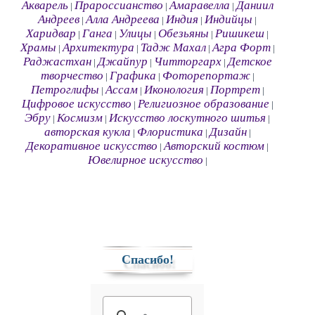
Акварель
Прароссианство
Амаравелла
Даниил
|
|
|
Андреев
Алла Андреева
Индия
Индийцы
|
|
|
|
Харидвар
Ганга
Улицы
Обезьяны
Ришикеш
|
|
|
|
|
Храмы
Архитектура
Тадж Махал
Агра Форт
|
|
|
|
Раджастхан
Джайпур
Читторгарх
Детское
|
|
|
творчество
Графика
Фоторепортаж
|
|
|
Петроглифы
Ассам
Иконология
Портрет
|
|
|
|
Цифровое искусство
Религиозное образование
|
|
Эбру
Космизм
Искусство лоскутного шитья
|
|
|
авторская кукла
Флористика
Дизайн
|
|
|
Декоративное искусство
Авторский костюм
|
|
Ювелирное искусство
|
Спасибо!