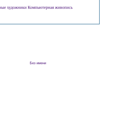
ные художники
Компьютерная живопись
Без имени