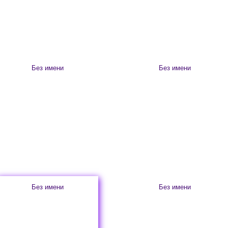
Без имени
Без имени
Без имени
Без имени