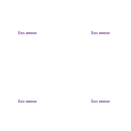
Без имени
Без имени
Без имени
Без имени