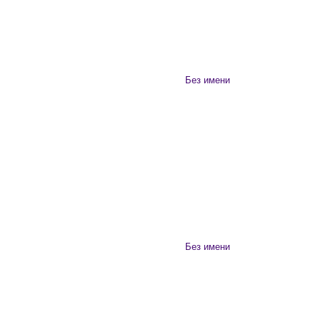
Без имени
Без имени