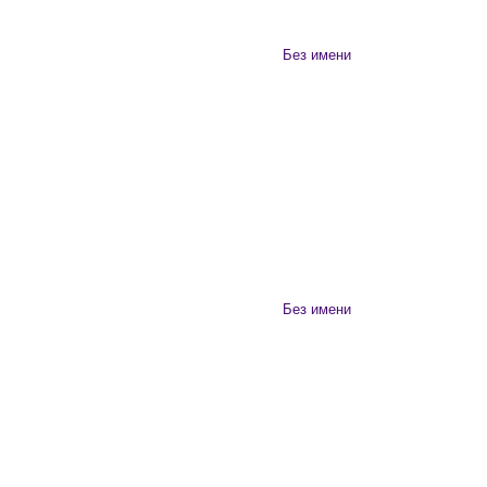
Без имени
Без имени