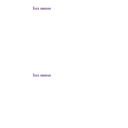
Без имени
Без имени