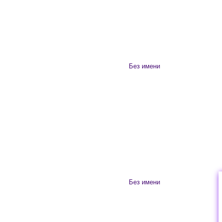
Без имени
Без имени