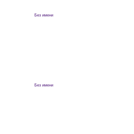
Без имени
Без имени