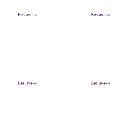
Без имени
Без имени
Без имени
Без имени