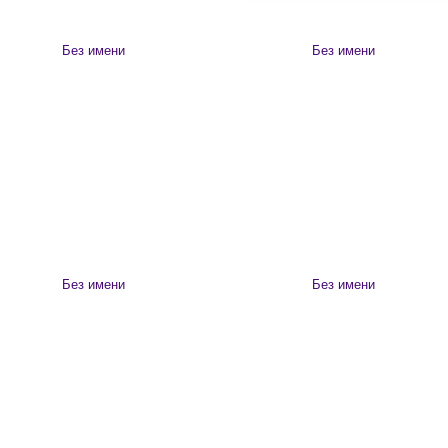
Без имени
Без имени
Без имени
Без имени