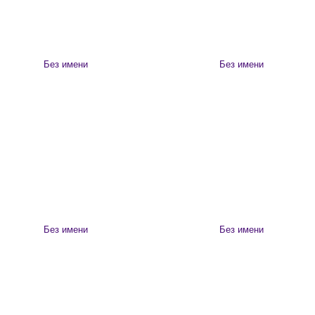
Без имени
Без имени
Без имени
Без имени