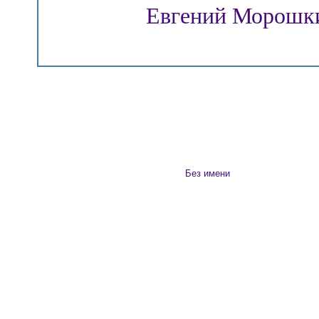
Евгений Морошк
Без имени