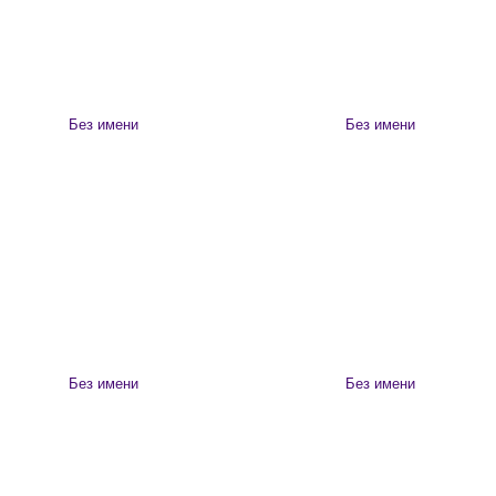
Без имени
Без имени
Без имени
Без имени