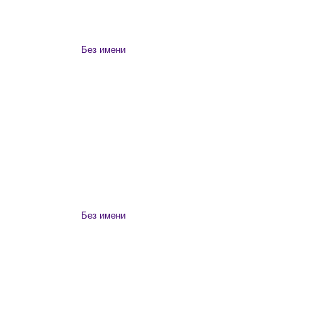
Без имени
Без имени