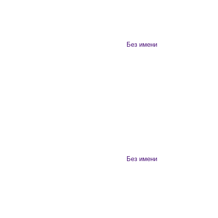
Без имени
Без имени