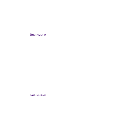
Без имени
Без имени