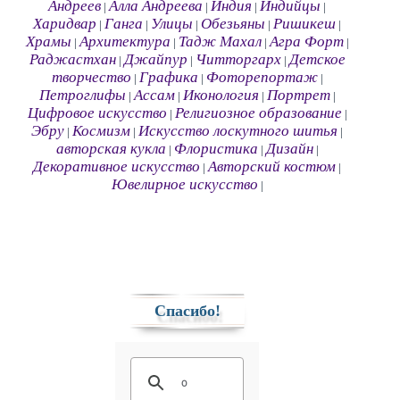
Андреев
Алла Андреева
Индия
Индийцы
|
|
|
|
Харидвар
Ганга
Улицы
Обезьяны
Ришикеш
|
|
|
|
|
Храмы
Архитектура
Тадж Махал
Агра Форт
|
|
|
|
Раджастхан
Джайпур
Читторгарх
Детское
|
|
|
творчество
Графика
Фоторепортаж
|
|
|
Петроглифы
Ассам
Иконология
Портрет
|
|
|
|
Цифровое искусство
Религиозное образование
|
|
Эбру
Космизм
Искусство лоскутного шитья
|
|
|
авторская кукла
Флористика
Дизайн
|
|
|
Декоративное искусство
Авторский костюм
|
|
Ювелирное искусство
|
Спасибо!