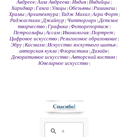
Андреев
Алла Андреева
Индия
Индийцы
|
|
|
|
Харидвар
Ганга
Улицы
Обезьяны
Ришикеш
|
|
|
|
|
Храмы
Архитектура
Тадж Махал
Агра Форт
|
|
|
|
Раджастхан
Джайпур
Читторгарх
Детское
|
|
|
творчество
Графика
Фоторепортаж
|
|
|
Петроглифы
Ассам
Иконология
Портрет
|
|
|
|
Цифровое искусство
Религиозное образование
|
|
Эбру
Космизм
Искусство лоскутного шитья
|
|
|
авторская кукла
Флористика
Дизайн
|
|
|
Декоративное искусство
Авторский костюм
|
|
Ювелирное искусство
|
Спасибо!