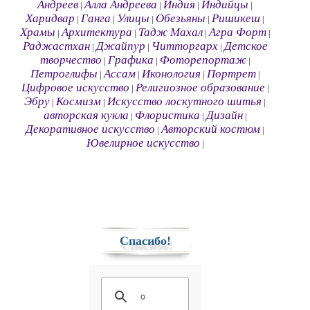
Андреев
Алла Андреева
Индия
Индийцы
|
|
|
|
Харидвар
Ганга
Улицы
Обезьяны
Ришикеш
|
|
|
|
|
Храмы
Архитектура
Тадж Махал
Агра Форт
|
|
|
|
Раджастхан
Джайпур
Читторгарх
Детское
|
|
|
творчество
Графика
Фоторепортаж
|
|
|
Петроглифы
Ассам
Иконология
Портрет
|
|
|
|
Цифровое искусство
Религиозное образование
|
|
Эбру
Космизм
Искусство лоскутного шитья
|
|
|
авторская кукла
Флористика
Дизайн
|
|
|
Декоративное искусство
Авторский костюм
|
|
Ювелирное искусство
|
Спасибо!