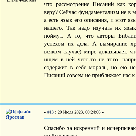
Елена Федотова
что рассмотрение Писаний как ко
веру? Сейчас фундаментализм не в м
а есть язык его описания, и этот я
нашего. Так надо изучать их язык
поймут. А то, что авторы Библии
успехом их дела. А вымирание хр
всяком случае) мире доказывает, ч
ищем в ней чего-то не того, напри
содержит в себе мораль, но ею не
Писаний совсем не приближает нас к 
«
#13
:
20 Июля 2023, 00:24:06 »
Ярослав
Спасибо за искренний и исчерпывающ
он был важен.