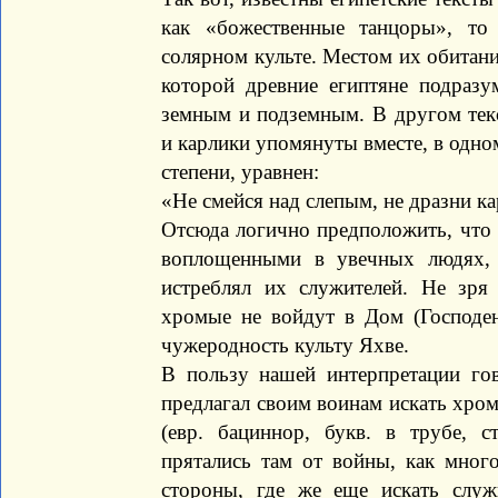
как «божественные танцоры», то
солярном культе. Местом их обитани
которой древние египтяне подраз
земным и подземным. В другом тек
и карлики упомянуты вместе, в одном
степени, уравнен:
«Не смейся над слепым, не дразни к
Отсюда логично предположить, что 
воплощенными в увечных людях,
истреблял их служителей. Не зря
хромые не войдут в Дом (Господен
чужеродность культу Яхве.
В пользу нашей интерпретации гов
предлагал своим воинам искать хро
(евр. бациннор, букв. в трубе, 
прятались там от войны, как мног
стороны, где же еще искать служ