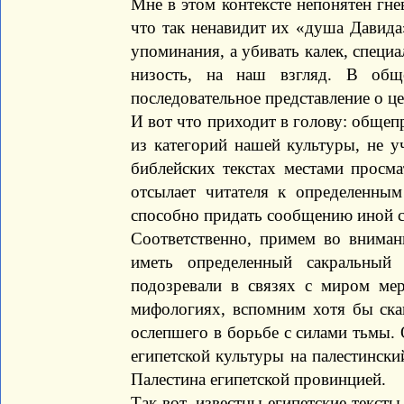
Мне в этом контексте непонятен гне
что так ненавидит их «душа Давида
упоминания, а убивать калек, специ
низость, на наш взгляд. В общ
последовательное представление о ц
И вот что приходит в голову: общеп
из категорий нашей культуры, не у
библейских текстах местами просма
отсылает читателя к определенны
способно придать сообщению иной 
Соответственно, примем во вниман
иметь определенный сакральный 
подозревали в связях с миром ме
мифологиях, вспомним хотя бы ска
ослепшего в борьбе с силами тьмы. 
египетской культуры на палестинск
Палестина египетской провинцией.
Так вот, известны египетские тексты