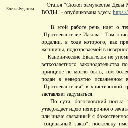
Статья "Сюжет замужества Девы М
Елена Федотова
ВОДЫ" - опубликована здесь:
https:/
В этой работе речь идет о теме
"Протоевангелие Иакова". Там опис
ордалии, в ходе которого, как пр
женщины, подозреваемой в неверно
Канонические Евангелия не упоми
ветхозаветного законодательства п
принципе не могло быть, тем боле
подан в невероятно искаженном в
"Протоевангелия" в христианской с
заставляет задуматься.
По сути, богословский посыл эт
утверждает идею непорочного зачатия
или иначе связанный с божественнос
"социальный заказ", поскольку имен