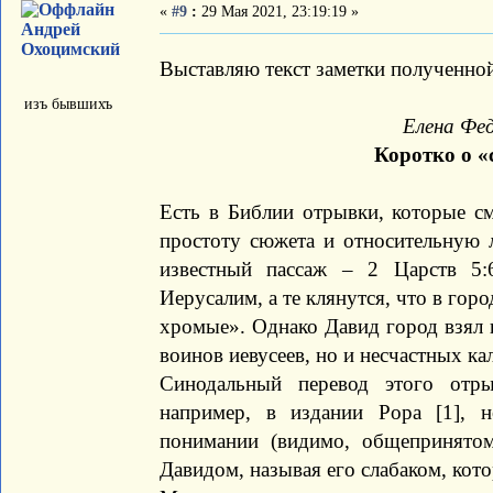
«
#9
:
29 Мая 2021, 23:19:19 »
Андрей
Охоцимский
Выставляю текст заметки полученной
изъ бывшихъ
Елена Фе
Коротко о 
Есть в Библии отрывки, которые с
простоту сюжета и относительную 
известный пассаж – 2 Царств 5:
Иерусалим, а те клянутся, что в гор
хромые». Однако Давид город взял 
воинов иевусеев, но и несчастных к
Синодальный перевод этого отры
например, в издании Рора [1], 
понимании (видимо, общепринятом)
Давидом, называя его слабаком, кот