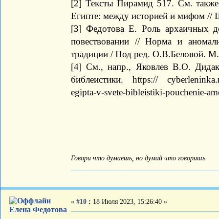
[2] Тексты Пирамид 517. См. такж
Египте: между историей и мифом // Ша
[3] Федотова Е. Роль архаичных д
повествовании // Норма и аномал
традиции / Под ред. О.В.Беловой. М.,
[4] См., напр., Яковлев В.О. Дида
библеистики. https:// cyberleninka.ru
egipta-v-svete-bibleistiki-pouchenie-
Говори что думаешь, но думай что говоришь
«
#10
:
18 Июля 2023, 15:26:40 »
Елена Федотова