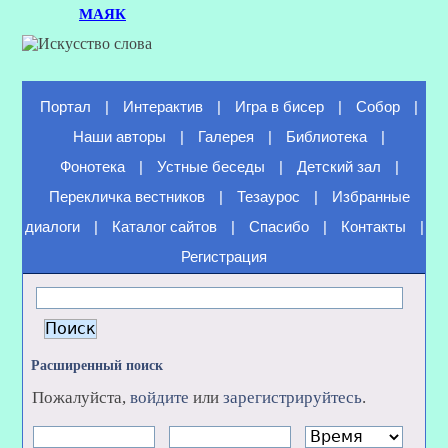
МАЯК
Портал
|
Интерактив
|
Игра в бисер
|
Собор
|
Наши авторы
|
Галерея
|
Библиотека
|
Фонотека
|
Устные беседы
|
Детский зал
|
Перекличка вестников
|
Тезаурос
|
Избранные
диалоги
|
Каталог сайтов
|
Спасибо
|
Контакты
|
Регистрация
Расширенный поиск
Пожалуйста,
войдите
или
зарегистрируйтесь
.