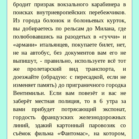
бродит призрак вокзального карабинера в
поисках внутриевропейских перебежчиков.
Из города болонок и болоньевых курток,
вы добираетесь по рельсам до Милана, где
полюбовавшись на разодетых в «гуччи» и
«армани» итальянцев, покупаете билет, нет,
не на автобус, без документов вам его не
выпишут, - правильно, используете всё тот
же пролетарский вид транспорта, и
доезжайте (обрадую: с пересадкой, если не
изменяет память) до приграничного городка
Вентимильи. Если вам повезёт и вас не
заберёт местная полиция, то в 6 утра за
вами прибудет потрясающий экспонат,
гордость французских железнодорожных
линий, эдакий картонный паровозик со
съёмок фильма «Фантомас», на котором,