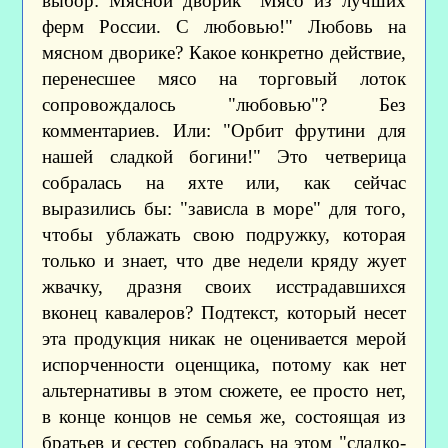
выбор: Мясной дворик "Мясо из лучших
ферм России. С любовью!" Любовь на
мясном дворике? Какое конкретно действие,
перенесшее мясо на торговый лоток
сопровождалось "любовью"? Без
комментариев. Или: "Орбит фрутини для
нашей сладкой богини!" Это четверица
собралась на яхте или, как сейчас
выразились бы: "зависла в море" для того,
чтобы ублажать свою подружку, которая
только и знает, что две недели кряду жует
жвачку, дразня своих исстрадавшихся
вконец кавалеров? Подтекст, который несет
эта продукция никак не оценивается мерой
испорченности оценщика, потому как нет
альтернативы в этом сюжете, ее просто нет,
в конце концов не семья же, состоящая из
братьев и сестер собралась на этом "сладко-