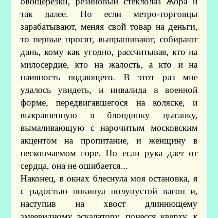
овощерезки, резиновый стеклолаз Жора и
так далее. Но если метро-торговцы
зарабатывают, меняя свой товар на деньги,
то первые просят, выпрашивают, собирают
дань, кому как угодно, рассчитывая, кто на
милосердие, кто на жалость, а кто и на
наивность подающего. В этот раз мне
удалось увидеть, и инвалида в военной
форме, передвигавшегося на коляске, и
выкрашенную в блондинку цыганку,
вымаливающую с нарочитым московским
акцентом на пропитание, и женщину в
нескончаемом горе. Но если рука дает от
сердца, она не ошибается...
Наконец, в окнах блеснула моя остановка, я
с радостью покинул полупустой вагон и,
наступив на хвост длиннющему
змеевидному эскалатору, понесся кверху, к