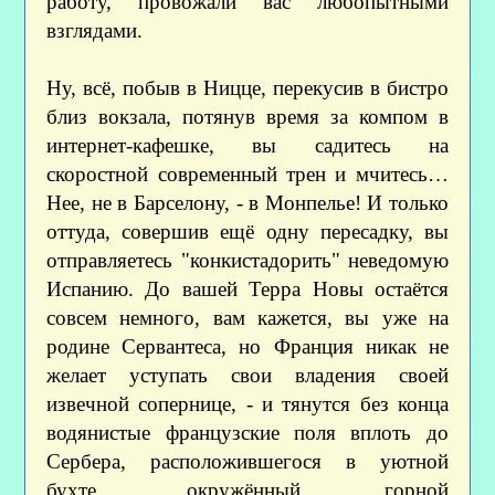
работу, провожали вас любопытными
взглядами.
Ну, всё, побыв в Ницце, перекусив в бистро
близ вокзала, потянув время за компом в
интернет-кафешке, вы садитесь на
скоростной современный трен и мчитесь…
Нее, не в Барселону, - в Монпелье! И только
оттуда, совершив ещё одну пересадку, вы
отправляетесь "конкистадорить" неведомую
Испанию. До вашей Терра Новы остаётся
совсем немного, вам кажется, вы уже на
родине Сервантеса, но Франция никак не
желает уступать свои владения своей
извечной сопернице, - и тянутся без конца
водянистые французские поля вплоть до
Сербера, расположившегося в уютной
бухте, окружённый горной