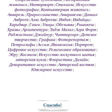
|
живопись
Натюрморт
Стихиали
Искусство
|
|
|
фотографии
Компьютерная живопись
|
|
Акварель
Прароссианство
Амаравелла
Даниил
|
|
|
Андреев
Алла Андреева
Индия
Индийцы
|
|
|
|
Харидвар
Ганга
Улицы
Обезьяны
Ришикеш
|
|
|
|
|
Храмы
Архитектура
Тадж Махал
Агра Форт
|
|
|
|
Раджастхан
Джайпур
Читторгарх
Детское
|
|
|
творчество
Графика
Фоторепортаж
|
|
|
Петроглифы
Ассам
Иконология
Портрет
|
|
|
|
Цифровое искусство
Религиозное образование
|
|
Эбру
Космизм
Искусство лоскутного шитья
|
|
|
авторская кукла
Флористика
Дизайн
|
|
|
Декоративное искусство
Авторский костюм
|
|
Ювелирное искусство
|
Спасибо!