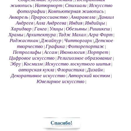
|
живопись
Натюрморт
Стихиали
Искусство
|
|
|
фотографии
Компьютерная живопись
|
|
Акварель
Прароссианство
Амаравелла
Даниил
|
|
|
Андреев
Алла Андреева
Индия
Индийцы
|
|
|
|
Харидвар
Ганга
Улицы
Обезьяны
Ришикеш
|
|
|
|
|
Храмы
Архитектура
Тадж Махал
Агра Форт
|
|
|
|
Раджастхан
Джайпур
Читторгарх
Детское
|
|
|
творчество
Графика
Фоторепортаж
|
|
|
Петроглифы
Ассам
Иконология
Портрет
|
|
|
|
Цифровое искусство
Религиозное образование
|
|
Эбру
Космизм
Искусство лоскутного шитья
|
|
|
авторская кукла
Флористика
Дизайн
|
|
|
Декоративное искусство
Авторский костюм
|
|
Ювелирное искусство
|
Спасибо!