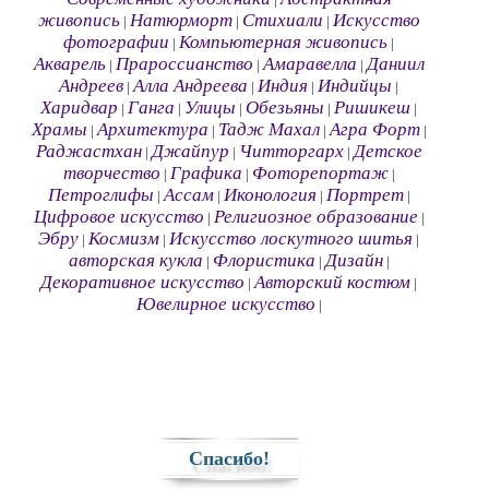
|
живопись
Натюрморт
Стихиали
Искусство
|
|
|
фотографии
Компьютерная живопись
|
|
Акварель
Прароссианство
Амаравелла
Даниил
|
|
|
Андреев
Алла Андреева
Индия
Индийцы
|
|
|
|
Харидвар
Ганга
Улицы
Обезьяны
Ришикеш
|
|
|
|
|
Храмы
Архитектура
Тадж Махал
Агра Форт
|
|
|
|
Раджастхан
Джайпур
Читторгарх
Детское
|
|
|
творчество
Графика
Фоторепортаж
|
|
|
Петроглифы
Ассам
Иконология
Портрет
|
|
|
|
Цифровое искусство
Религиозное образование
|
|
Эбру
Космизм
Искусство лоскутного шитья
|
|
|
авторская кукла
Флористика
Дизайн
|
|
|
Декоративное искусство
Авторский костюм
|
|
Ювелирное искусство
|
Спасибо!