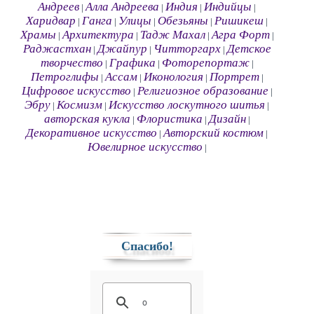
Андреев
Алла Андреева
Индия
Индийцы
|
|
|
|
Харидвар
Ганга
Улицы
Обезьяны
Ришикеш
|
|
|
|
|
Храмы
Архитектура
Тадж Махал
Агра Форт
|
|
|
|
Раджастхан
Джайпур
Читторгарх
Детское
|
|
|
творчество
Графика
Фоторепортаж
|
|
|
Петроглифы
Ассам
Иконология
Портрет
|
|
|
|
Цифровое искусство
Религиозное образование
|
|
Эбру
Космизм
Искусство лоскутного шитья
|
|
|
авторская кукла
Флористика
Дизайн
|
|
|
Декоративное искусство
Авторский костюм
|
|
Ювелирное искусство
|
Спасибо!