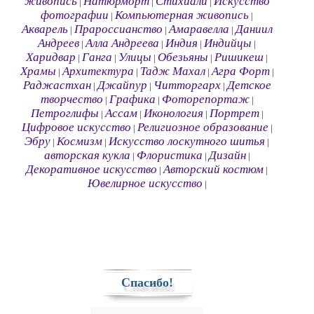
живопись
Натюрморт
Стихиали
Искусство
|
|
|
фотографии
Компьютерная живопись
|
|
Акварель
Прароссианство
Амаравелла
Даниил
|
|
|
Андреев
Алла Андреева
Индия
Индийцы
|
|
|
|
Харидвар
Ганга
Улицы
Обезьяны
Ришикеш
|
|
|
|
|
Храмы
Архитектура
Тадж Махал
Агра Форт
|
|
|
|
Раджастхан
Джайпур
Читторгарх
Детское
|
|
|
творчество
Графика
Фоторепортаж
|
|
|
Петроглифы
Ассам
Иконология
Портрет
|
|
|
|
Цифровое искусство
Религиозное образование
|
|
Эбру
Космизм
Искусство лоскутного шитья
|
|
|
авторская кукла
Флористика
Дизайн
|
|
|
Декоративное искусство
Авторский костюм
|
|
Ювелирное искусство
|
Спасибо!