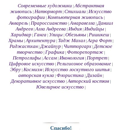
Современные художники
Абстрактная
|
живопись
Натюрморт
Стихиали
Искусство
|
|
|
фотографии
Компьютерная живопись
|
|
Акварель
Прароссианство
Амаравелла
Даниил
|
|
|
Андреев
Алла Андреева
Индия
Индийцы
|
|
|
|
Харидвар
Ганга
Улицы
Обезьяны
Ришикеш
|
|
|
|
|
Храмы
Архитектура
Тадж Махал
Агра Форт
|
|
|
|
Раджастхан
Джайпур
Читторгарх
Детское
|
|
|
творчество
Графика
Фоторепортаж
|
|
|
Петроглифы
Ассам
Иконология
Портрет
|
|
|
|
Цифровое искусство
Религиозное образование
|
|
Эбру
Космизм
Искусство лоскутного шитья
|
|
|
авторская кукла
Флористика
Дизайн
|
|
|
Декоративное искусство
Авторский костюм
|
|
Ювелирное искусство
|
Спасибо!