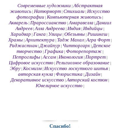
Современные художники
Абстрактная
|
живопись
Натюрморт
Стихиали
Искусство
|
|
|
фотографии
Компьютерная живопись
|
|
Акварель
Прароссианство
Амаравелла
Даниил
|
|
|
Андреев
Алла Андреева
Индия
Индийцы
|
|
|
|
Харидвар
Ганга
Улицы
Обезьяны
Ришикеш
|
|
|
|
|
Храмы
Архитектура
Тадж Махал
Агра Форт
|
|
|
|
Раджастхан
Джайпур
Читторгарх
Детское
|
|
|
творчество
Графика
Фоторепортаж
|
|
|
Петроглифы
Ассам
Иконология
Портрет
|
|
|
|
Цифровое искусство
Религиозное образование
|
|
Эбру
Космизм
Искусство лоскутного шитья
|
|
|
авторская кукла
Флористика
Дизайн
|
|
|
Декоративное искусство
Авторский костюм
|
|
Ювелирное искусство
|
Спасибо!