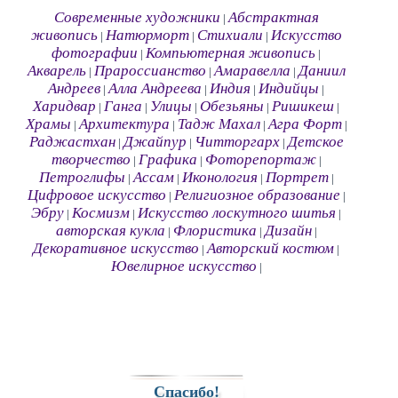
Современные художники
Абстрактная
|
живопись
Натюрморт
Стихиали
Искусство
|
|
|
фотографии
Компьютерная живопись
|
|
Акварель
Прароссианство
Амаравелла
Даниил
|
|
|
Андреев
Алла Андреева
Индия
Индийцы
|
|
|
|
Харидвар
Ганга
Улицы
Обезьяны
Ришикеш
|
|
|
|
|
Храмы
Архитектура
Тадж Махал
Агра Форт
|
|
|
|
Раджастхан
Джайпур
Читторгарх
Детское
|
|
|
творчество
Графика
Фоторепортаж
|
|
|
Петроглифы
Ассам
Иконология
Портрет
|
|
|
|
Цифровое искусство
Религиозное образование
|
|
Эбру
Космизм
Искусство лоскутного шитья
|
|
|
авторская кукла
Флористика
Дизайн
|
|
|
Декоративное искусство
Авторский костюм
|
|
Ювелирное искусство
|
Спасибо!