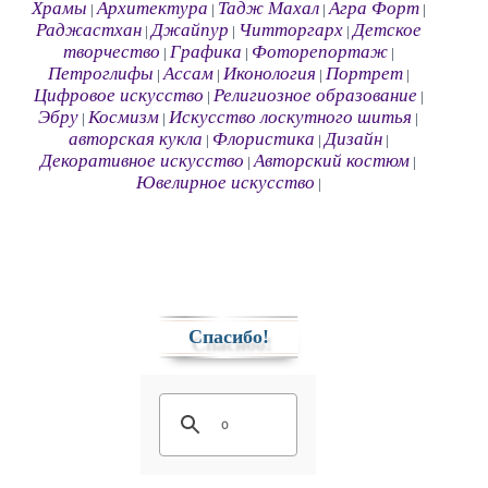
Храмы
Архитектура
Тадж Махал
Агра Форт
|
|
|
|
Раджастхан
Джайпур
Читторгарх
Детское
|
|
|
творчество
Графика
Фоторепортаж
|
|
|
Петроглифы
Ассам
Иконология
Портрет
|
|
|
|
Цифровое искусство
Религиозное образование
|
|
Эбру
Космизм
Искусство лоскутного шитья
|
|
|
авторская кукла
Флористика
Дизайн
|
|
|
Декоративное искусство
Авторский костюм
|
|
Ювелирное искусство
|
Спасибо!