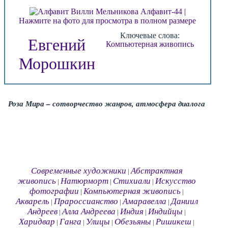
Нажмите на фото для просмотра в полном размере
Ключевые слова:
Евгений
Компьютерная живопись
Морошкин
Роза Мира – сотворчество жанров, атмосфера диалога
Современные художники
Абстрактная
|
живопись
Натюрморт
Стихиали
Искусство
|
|
|
фотографии
Компьютерная живопись
|
|
Акварель
Прароссианство
Амаравелла
Даниил
|
|
|
Андреев
Алла Андреева
Индия
Индийцы
|
|
|
|
Харидвар
Ганга
Улицы
Обезьяны
Ришикеш
|
|
|
|
|