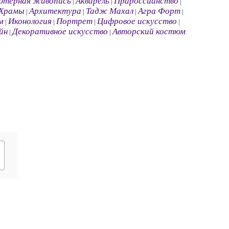
ютерная живопись
Акварель
Прароссианство
|
|
|
Храмы
Архитектура
Тадж Махал
Агра Форт
|
|
|
|
м
Иконология
Портрет
Цифровое искусство
|
|
|
|
йн
Декоративное искусство
Авторский костюм
|
|