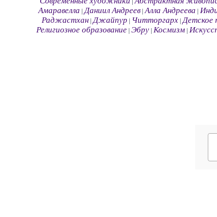
Современные художники
Абстрактная живопи
|
Амаравелла
Даниил Андреев
Алла Андреева
Инд
|
|
|
Раджастхан
Джайпур
Читторгарх
Детское 
|
|
|
Религиозное образование
Эбру
Космизм
Искусс
|
|
|