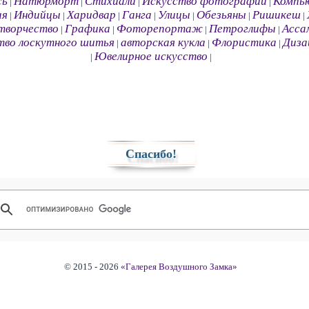
сь
Натюрморт
Стихиали
Искусство фотографии
Компь
|
|
|
|
ия
Индийцы
Харидвар
Ганга
Улицы
Обезьяны
Ришикеш
|
|
|
|
|
|
|
творчество
Графика
Фоторепортаж
Петроглифы
Асса
|
|
|
|
тво лоскутного шитья
авторская кукла
Флористика
Диза
|
|
|
Ювелирное искусство
|
|
Спасибо!
© 2015 - 2026
«Галерея Воздушного Замка»