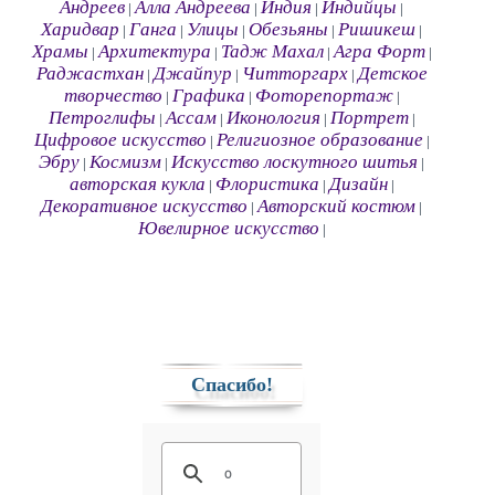
Андреев
Алла Андреева
Индия
Индийцы
|
|
|
|
Харидвар
Ганга
Улицы
Обезьяны
Ришикеш
|
|
|
|
|
Храмы
Архитектура
Тадж Махал
Агра Форт
|
|
|
|
Раджастхан
Джайпур
Читторгарх
Детское
|
|
|
творчество
Графика
Фоторепортаж
|
|
|
Петроглифы
Ассам
Иконология
Портрет
|
|
|
|
Цифровое искусство
Религиозное образование
|
|
Эбру
Космизм
Искусство лоскутного шитья
|
|
|
авторская кукла
Флористика
Дизайн
|
|
|
Декоративное искусство
Авторский костюм
|
|
Ювелирное искусство
|
Спасибо!