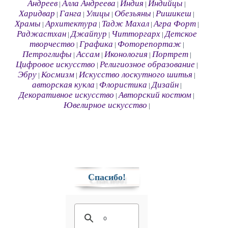
Андреев
Алла Андреева
Индия
Индийцы
|
|
|
|
Харидвар
Ганга
Улицы
Обезьяны
Ришикеш
|
|
|
|
|
Храмы
Архитектура
Тадж Махал
Агра Форт
|
|
|
|
Раджастхан
Джайпур
Читторгарх
Детское
|
|
|
творчество
Графика
Фоторепортаж
|
|
|
Петроглифы
Ассам
Иконология
Портрет
|
|
|
|
Цифровое искусство
Религиозное образование
|
|
Эбру
Космизм
Искусство лоскутного шитья
|
|
|
авторская кукла
Флористика
Дизайн
|
|
|
Декоративное искусство
Авторский костюм
|
|
Ювелирное искусство
|
Спасибо!