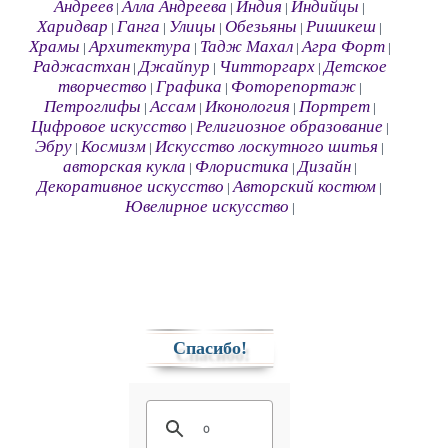
Андреев
Алла Андреева
Индия
Индийцы
|
|
|
|
Харидвар
Ганга
Улицы
Обезьяны
Ришикеш
|
|
|
|
|
Храмы
Архитектура
Тадж Махал
Агра Форт
|
|
|
|
Раджастхан
Джайпур
Читторгарх
Детское
|
|
|
творчество
Графика
Фоторепортаж
|
|
|
Петроглифы
Ассам
Иконология
Портрет
|
|
|
|
Цифровое искусство
Религиозное образование
|
|
Эбру
Космизм
Искусство лоскутного шитья
|
|
|
авторская кукла
Флористика
Дизайн
|
|
|
Декоративное искусство
Авторский костюм
|
|
Ювелирное искусство
|
Спасибо!