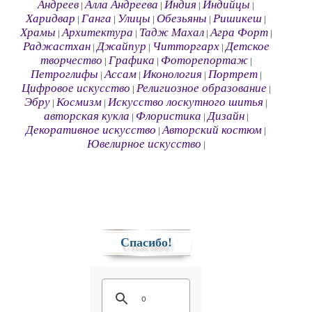
Андреев
Алла Андреева
Индия
Индийцы
|
|
|
|
Харидвар
Ганга
Улицы
Обезьяны
Ришикеш
|
|
|
|
|
Храмы
Архитектура
Тадж Махал
Агра Форт
|
|
|
|
Раджастхан
Джайпур
Читторгарх
Детское
|
|
|
творчество
Графика
Фоторепортаж
|
|
|
Петроглифы
Ассам
Иконология
Портрет
|
|
|
|
Цифровое искусство
Религиозное образование
|
|
Эбру
Космизм
Искусство лоскутного шитья
|
|
|
авторская кукла
Флористика
Дизайн
|
|
|
Декоративное искусство
Авторский костюм
|
|
Ювелирное искусство
|
Спасибо!