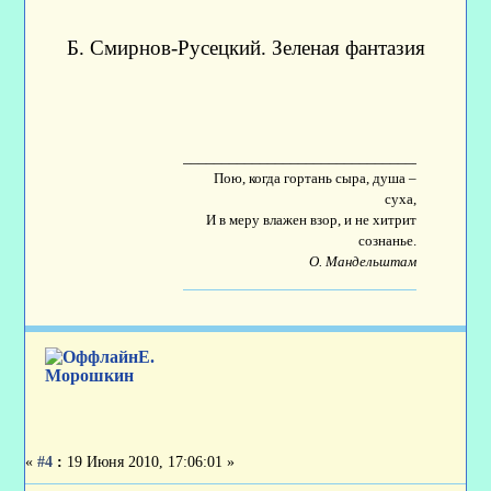
Б. Смирнов-Русецкий. Зеленая фантазия
____________________________________
Пою, когда гортань сыра, душа –
суха,
И в меру влажен взор, и не хитрит
сознанье.
О. Мандельштам
Е.
Морошкин
«
#4
:
19 Июня 2010, 17:06:01 »