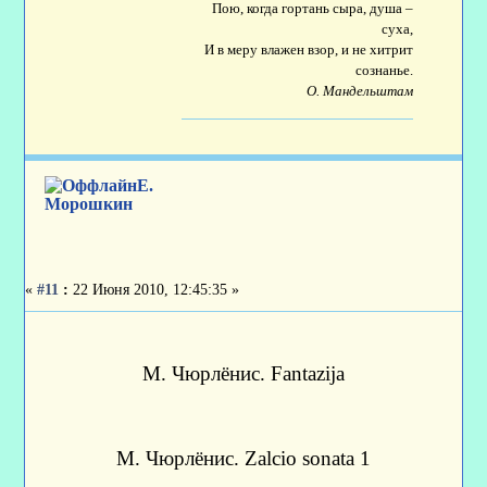
Пою, когда гортань сыра, душа –
суха,
И в меру влажен взор, и не хитрит
сознанье.
О. Мандельштам
Е.
Морошкин
«
#11
:
22 Июня 2010, 12:45:35 »
М. Чюрлёнис. Fantazija
М. Чюрлёнис. Zalcio sonata 1