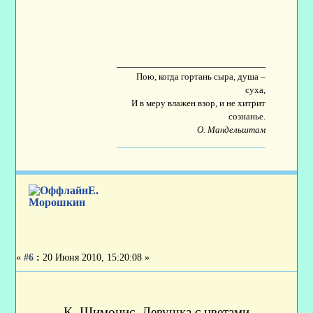
____________________________________
Пою, когда гортань сыра, душа –
суха,
И в меру влажен взор, и не хитрит
сознанье.
О. Мандельштам
Е.
Морошкин
«
#6
:
20 Июня 2010, 15:20:08 »
К. Шимонис. Девушка с цветами