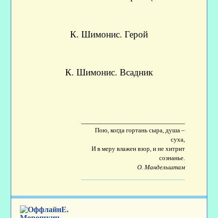
К. Шимонис. Герой
К. Шимонис. Всадник
____________________________________
Пою, когда гортань сыра, душа –
суха,
И в меру влажен взор, и не хитрит
сознанье.
О. Мандельштам
Е.
Морошкин