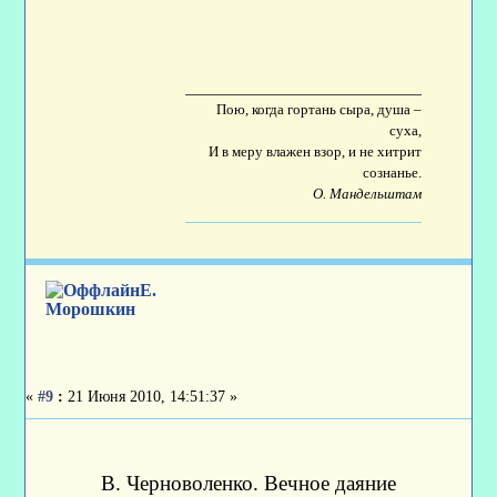
____________________________________
Пою, когда гортань сыра, душа –
суха,
И в меру влажен взор, и не хитрит
сознанье.
О. Мандельштам
Е.
Морошкин
«
#9
:
21 Июня 2010, 14:51:37 »
В. Черноволенко. Вечное даяние