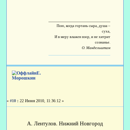
____________________________________
Пою, когда гортань сыра, душа –
суха,
И в меру влажен взор, и не хитрит
сознанье.
О. Мандельштам
Е.
Морошкин
«
#10
:
22 Июня 2010, 11:36:12 »
А. Лентулов. Нижний Новгород