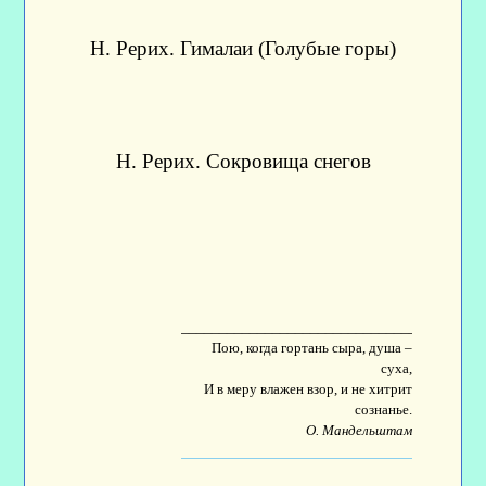
Н. Рерих. Гималаи (Голубые горы)
Н. Рерих. Сокровища снегов
____________________________________
Пою, когда гортань сыра, душа –
суха,
И в меру влажен взор, и не хитрит
сознанье.
О. Мандельштам