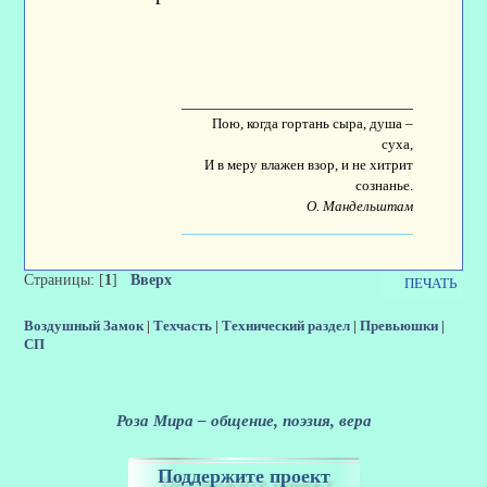
____________________________________
Пою, когда гортань сыра, душа –
суха,
И в меру влажен взор, и не хитрит
сознанье.
О. Мандельштам
Страницы: [
1
]
Вверх
ПЕЧАТЬ
Воздушный Замок
|
Техчасть
|
Технический раздел
|
Превьюшки
|
СП
Роза Мира – общение, поэзия, вера
Поддержите проект