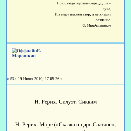
Пою, когда гортань сыра, душа –
суха,
И в меру влажен взор, и не хитрит
сознанье.
О. Мандельштам
Е.
Морошкин
«
#3
:
19 Июня 2010, 17:05:26 »
Н. Рерих. Силуэт. Сикким
Н. Рерих. Море («Сказка о царе Салтане»,