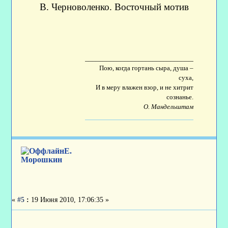
В. Черноволенко. Восточный мотив
____________________________________
Пою, когда гортань сыра, душа –
суха,
И в меру влажен взор, и не хитрит
сознанье.
О. Мандельштам
Е.
Морошкин
«
#5
:
19 Июня 2010, 17:06:35 »