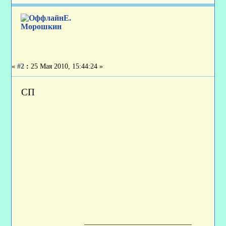
Е.
Морошкин
«
#2
:
25 Мая 2010, 15:44:24 »
СП
____________________________________