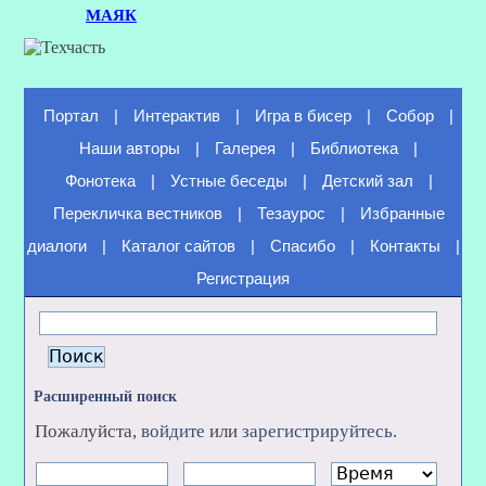
МАЯК
Портал
|
Интерактив
|
Игра в бисер
|
Собор
|
Наши авторы
|
Галерея
|
Библиотека
|
Фонотека
|
Устные беседы
|
Детский зал
|
Перекличка вестников
|
Тезаурос
|
Избранные
диалоги
|
Каталог сайтов
|
Спасибо
|
Контакты
|
Регистрация
Расширенный поиск
Пожалуйста,
войдите
или
зарегистрируйтесь
.