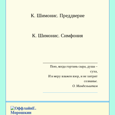
К. Шимонис. Преддверие
К. Шимонис. Симфония
____________________________________
Пою, когда гортань сыра, душа –
суха,
И в меру влажен взор, и не хитрит
сознанье.
О. Мандельштам
Е.
Морошкин