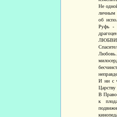
Не одно
личным 
об испол
Руфь - 
драгоц
ЛЮБВИ и
Спасител
Любовь.
милосерд
бесчинс
неправде
И ни с 
Царству
В Право
к плод
подвижн
кинопед