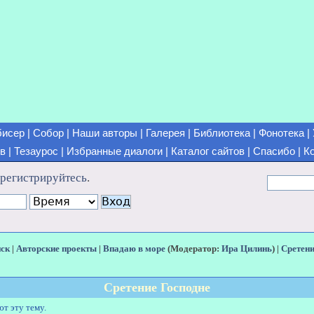
бисер
|
Собор
|
Наши авторы
|
Галерея
|
Библиотека
|
Фонотека
|
ов
|
Тезаурос
|
Избранные диалоги
|
Каталог сайтов
|
Спасибо
|
К
арегистрируйтесь
.
иск
|
Авторские проекты
|
Впадаю в море
(Модератор:
Ира Цилинь
) |
Сретени
Сретение Господне
ют эту тему.