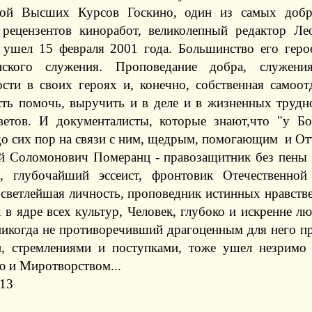
кой Высших Курсов Госкино, один из самых добр
 рецензентов киноработ, великолепный редактор Л
 ушел 15 февраля 2001 года. Большинство его геро
анского служения. Проповедание добра, служен
ости в своих героях и, конечно, собственная самоот
сть помочь, выручить и в деле и в жизненных трудн
ветов. И документалисты, которые знают,что "у Б
о сих пор на связи с ним, щедрым, помогающим и Отт
й Соломонович Померанц - правозащитник без пены я
, глубочайший эссеист, фронтовик Отечественной
 светлейшая личность, проповедник истинных нравств
в ядре всех культур, Человек, глубоко и искренне л
 никогда не противоречивший драгоценным для него 
, стремлениями и поступками, тоже ушел незримо
 и Миротворством...
013