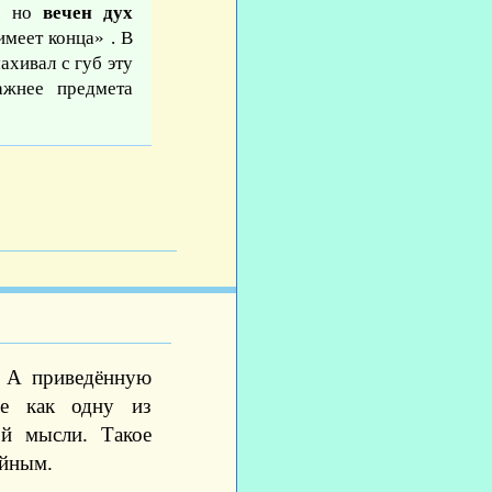
ы, но
вечен дух
имеет конца» . В
ахивал с губ эту
ажнее предмета
. А приведённую
е как одну из
й мысли. Такое
айным.