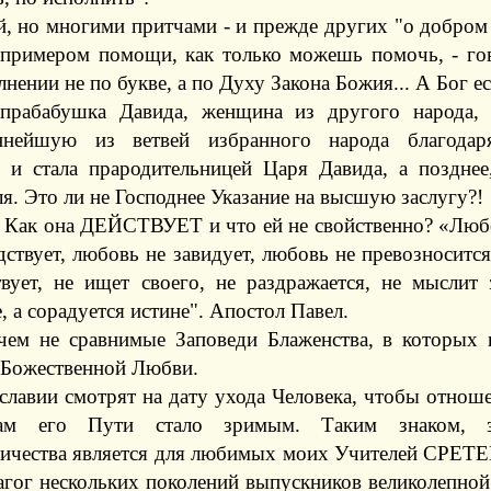
й, но многими притчами - и прежде других "о добром
примером помощи, как только можешь помочь, - го
нении не по букве, а по Духу Закона Божия... А Бог е
прабабушка Давида, женщина из другого народа,
еннейшую из ветвей избранного народа благо
 стала прародительницей Царя Давида, а поздне
я. Это ли не Господнее Указание на высшую заслугу?!
 Как она ДЕЙСТВУЕТ и что ей не свойственно? «Любо
ствует, любовь не завидует, любовь не превозносится,
твует, не ищет своего, не раздражается, не мыслит 
, а сорадуется истине". Апостол Павел.
чем не сравнимые Заповеди Блаженства, в которых
 Божественной Любви.
славии смотрят на дату ухода Человека, чтобы отно
ам его Пути стало зримым. Таким знаком, з
ичества является для любимых моих Учителей СРЕТЕ
агог нескольких поколений выпускников великолепно