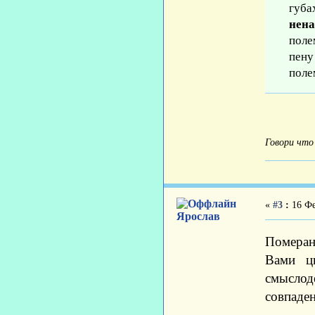
губа
нена
поле
пену
поле
Говори что
«
#3
:
16 Фе
Ярослав
Померан
Вами ц
смыслод
совпаден