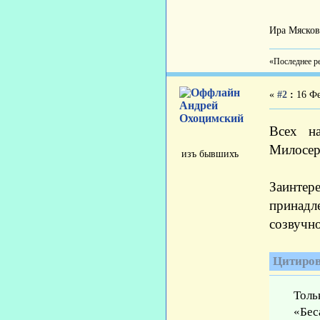
Ира Мясков
«Последнее ре
«
#2
:
16 Фе
Андрей
Охоцимский
Всех на
Милосер
изъ бывшихъ
Заинтер
принадл
созвучн
Цитиров
Толь
«Бес