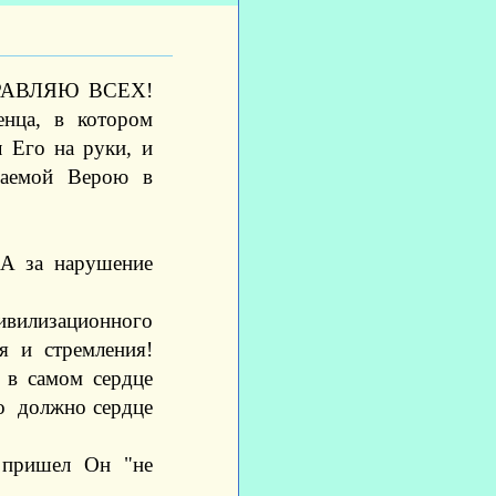
ЗДРАВЛЯЮ ВСЕХ!
енца, в котором
 Его на руки, и
язаемой Верою в
 А за нарушение
цивилизационного
я и стремления!
 в самом сердце
бо должно сердце
й пришел Он "не