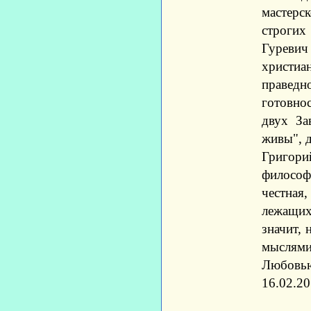
мастерс
строгих
Гуревич
христи
праведн
готовно
двух За
живы", д
Григори
философ
честная,
лежащих 
значит,
мыслями
Любовью
16.02.2