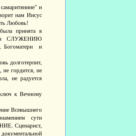
 самаритянине" и
ворит нам Иисус
сть Любовь!
 была принята в
даря СЛУЖЕНИЮ
е, Богоматери и
вь долготерпит,
 не гордится, не
зла, не радуется
 ключ к Вечному
шение Всевышнего
намением сути
НИЕ. Сценарист,
й документальной