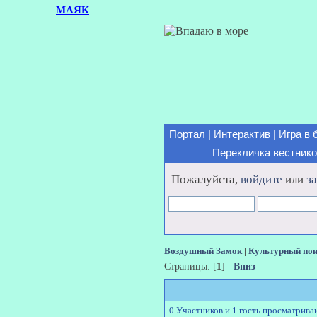
МАЯК
Портал
|
Интерактив
|
Игра в 
Перекличка вестник
Пожалуйста,
войдите
или
з
Воздушный Замок
|
Культурный по
Страницы: [
1
]
Вниз
0 Участников и 1 гость просматрива