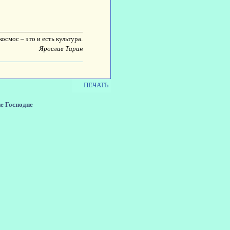
________________________
осмос – это и есть культура.
Ярослав Таран
ПЕЧАТЬ
е Господне