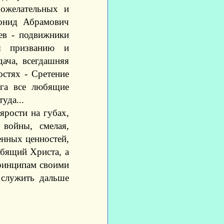
ожелательных и
еонид Абрамович
ев - подвижники
ия призванию и
дача, всегдашняя
остях - Сретение
ога все любящие
уда...
рости на губах,
 войны, смелая,
енных ценностей,
юбящий Христа, а
принципам своими
 служить дальше