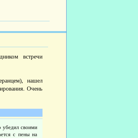
дником встречи
еранцем), нашел
тирования. Очень
о убедил своими
ается с пены на