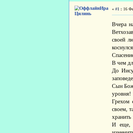
Ира
«
#1
:
16 Фе
Цилинь
Вчера н
Ветхоза
своей л
коснулс
Спасени
В чем д
До Иису
заповеде
Сын Бож
уровня!
Грехом 
своем, т
хранить 
И еще, 
изменить