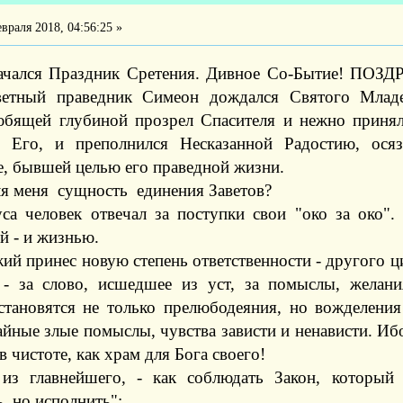
враля 2018, 04:56:25 »
ачался Праздник Сретения. Дивное Со-Бытие! ПО
ветный праведник Симеон дождался Святого Млад
юбящей глубиной прозрел Спасителя и нежно принял
я Его, и преполнился Несказанной Радостию, ос
е, бывшей целью его праведной жизни.
ля меня сущность единения Заветов?
са человек отвечал за поступки свои "око за око".
й - и жизнью.
ий принес новую степень ответственности - другого 
 - за слово, исшедшее из уст, за помыслы, желани
становятся не только прелюбодеяния, но вожделения
айные злые помыслы, чувства зависти и ненависти. И
в чистоте, как храм для Бога своего!
из главнейшего, - как соблюдать Закон, которы
, но исполнить":