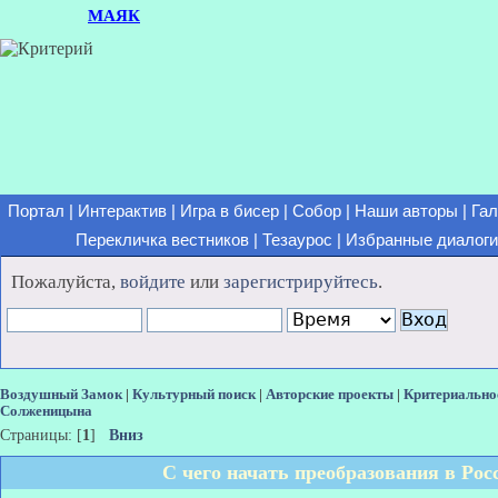
МАЯК
Портал
|
Интерактив
|
Игра в бисер
|
Собор
|
Наши авторы
|
Гал
Перекличка вестников
|
Тезаурос
|
Избранные диалоги
Пожалуйста,
войдите
или
зарегистрируйтесь
.
Воздушный Замок
|
Культурный поиск
|
Авторские проекты
|
Критериально
Солженицына
Страницы: [
1
]
Вниз
С чего начать преобразования в Ро