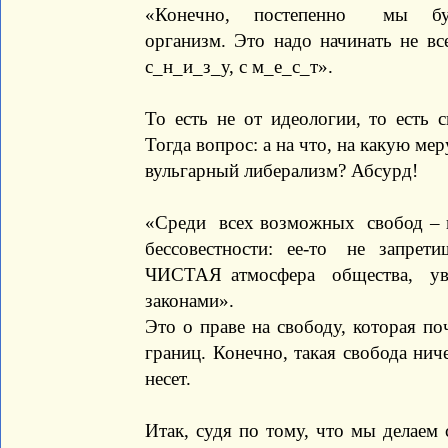
«Конечно, постепенно мы буд
организм. Это надо начинать не все
с_н_и_з_у, с м_е_с_т».
То есть не от идеологии, то есть с
Тогда вопрос: а на что, на какую ме
вульгарный либерализм? Абсурд!
«Среди всех возможных свобод – н
бессовестности: ее-то не запрети
ЧИСТАЯ атмосфера общества, увы
законами».
Это о праве на свободу, которая по
границ. Конечно, такая свобода нич
несет.
Итак, судя по тому, что мы делаем 