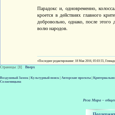
Парадокс и, одновременно, колосса
кроется в действиях главного крит
добровольно, однако, после этого д
волю народов.
«Последнее редактирование: 18 Мая 2016, 05:03:55, Геннад
Страницы: [
1
]
Вверх
Воздушный Замок
|
Культурный поиск
|
Авторские проекты
|
Критериально
Солженицына
Роза Мира – общен
Поддержит