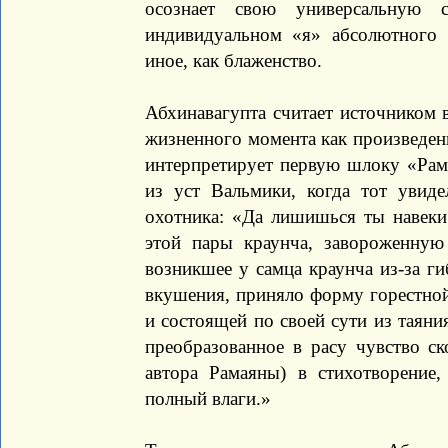
осознает свою универсальную 
индивидуальном «я» абсолютного 
иное, как блаженство.
Абхинавагупта считает источником 
жизненного момента как произведени
интерпретирует первую шлоку «Рам
из уст Вальмики, когда тот увид
охотника: «Да лишишься ты навеки 
этой пары краунча, завороженную
возникшее у самца краунча из-за ги
вкушения, приняло форму горестной
и состоящей по своей сути из таяни
преобразованное в расу чувство с
автора Рамаяны) в стихотворение,
полный влаги.»