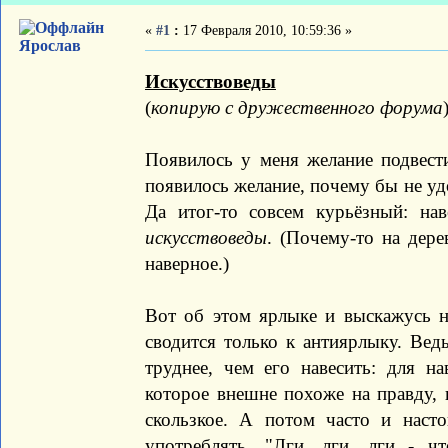
«
#1
:
17 Февраля 2010, 10:59:36 »
Ярослав
Искусствоведы
(
копирую с дружественного форума
Появилось у меня желание подвести
появилось желание, почему бы не удо
Да итог-то совсем курьёзный: на
искусствоведы
. (Почему-то на дере
наверное.)
Вот об этом ярлыке и выскажусь н
сводится только к антиярлыку. Ведь
труднее, чем его навесить: для н
которое внешне похоже на правду, 
скользкое. А потом часто и наст
употреблять. "Лги, лги, лги - чт