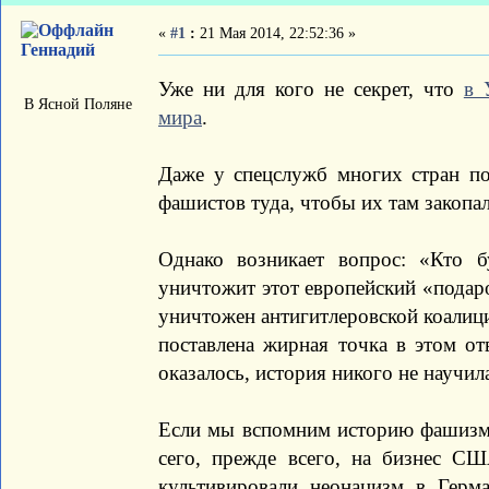
«
#1
:
21 Мая 2014, 22:52:36 »
Геннадий
Уже ни для кого не секрет, что
в 
В Ясной Поляне
мира
.
Даже у спецслужб многих стран по
фашистов туда, чтобы их там закоп
Однако возникает вопрос: «Кто б
уничтожит этот европейский «подар
уничтожен антигитлеровской коалицие
поставлена жирная точка в этом от
оказалось, история никого не научил
Если мы вспомним историю фашизма
сего, прежде всего, на бизнес С
культивировали неонацизм в Герм