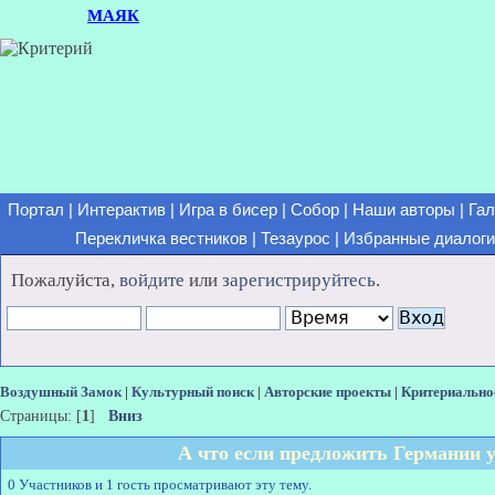
МАЯК
Портал
|
Интерактив
|
Игра в бисер
|
Собор
|
Наши авторы
|
Гал
Перекличка вестников
|
Тезаурос
|
Избранные диалоги
Пожалуйста,
войдите
или
зарегистрируйтесь
.
Воздушный Замок
|
Культурный поиск
|
Авторские проекты
|
Критериально
Страницы: [
1
]
Вниз
А что если предложить Германии
0 Участников и 1 гость просматривают эту тему.