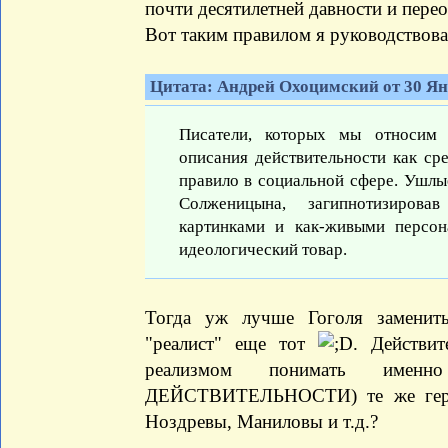
почти десятилетней давности и пере
Вот таким правилом я руководствовал
Цитата: Андрей Охоцимский от 30 Янв
Писатели, которых мы относим к
описания действительности как ср
правило в социальной сфере. Ушлы
Солженицына, загипнотизировав
картинками и как-живыми персон
идеологический товар.
Тогда уж лучше Гоголя заменить
"реалист" еще тот
. Действит
реализмом понимать име
ДЕЙСТВИТЕЛЬНОСТИ) те же герои
Ноздревы, Маниловы и т.д.?