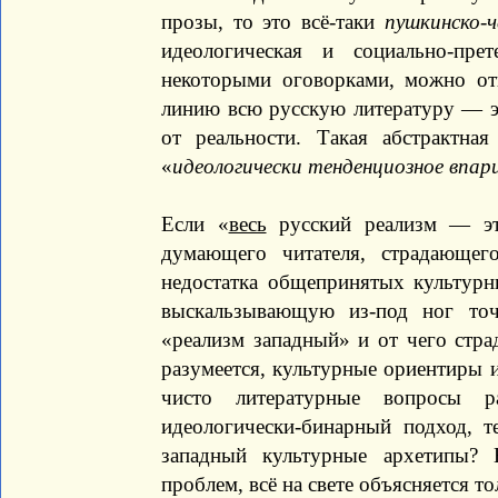
прозы, то это всё-таки
пушкинско-ч
идеологическая и социально-пре
некоторыми оговорками, можно от
линию всю русскую литературу — э
от реальности. Такая абстрактна
«
идеологически тенденциозное впар
Если «
весь
русский реализм — эт
думающего читателя, страдающе
недостатка общепринятых культур
выскальзывающую из-под ног то
«реализм западный» и от чего стра
разумеется, культурные ориентиры 
чисто литературные вопросы р
идеологически-бинарный подход, т
западный культурные архетипы? 
проблем, всё на свете объясняется т