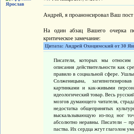
Ярослав
Андрей, я проанонсировал Ваш пост 
На один абзац Вашего очерка п
критическое замечание:
Цитата: Андрей Охоцимский от 30 Янв
Писатели, которых мы относим к
описания действительности как ср
правило в социальной сфере. Ушлы
Солженицына, загипнотизировав
картинками и как-живыми персон
идеологический товар. Весь русски
мозгов думающего читателя, стра
недостатка общепринятых культу
выскальзывающую из-под ног точ
абсолютно неравны. Писатели – п
паства. Их сердца жгут глаголом ум