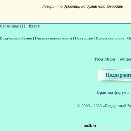
Говори что думаешь, но думай что говоришь
Страницы: [
1
]
Вверх
Воздушный Замок
|
Интерактивная книга
|
Искусство
|
Искусство слова
|
О
Роза Мира – общен
Поддержит
Правила форума
© 2009 - 2026 «Воздушный За