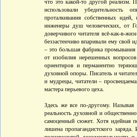
что это какой-то другой реализм. 
использовали убедительность оп
проталкивания собственных идей,
инженеры душ человеческих, от Г
доверчивого читателя всё-как-в-жи
беззастенчиво впаривали ему свой и
– это большая фабрика промывания
от изобилия нерешенных вопросов
ориентиров и перманентно теряю
духовной опоры. Писатель и читате
и мудрецы, читатели – просвещаема
мастера перьевого цеха.
Здесь же все по-другому. Называя 
реальность духовной и общественной
самоценный сюжет. Хотя идейная по
лишена пропагандистского заряда.
подчеркнутой документальности и 