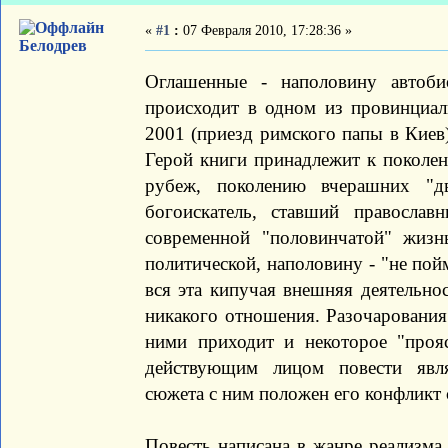
«
#1
:
07 Февраля 2010, 17:28:36 »
Белодрев
Оглашенные - наполовину автобио
происходит в одном из провинциа
2001 (приезд римского папы в Киев
Герой книги принадлежит к поколе
рубеж, поколению вчерашних "д
богоискатель, ставший православ
современной "половинчатой" жизн
политической, наполовину - "не пой
вся эта кипучая внешняя деятельно
никакого отношения. Разочарования
ними приходит и некоторое "про
действующим лицом повести явля
сюжета с ним положен его конфликт
Повесть написана в жанре реализма.