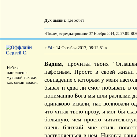
Дух дышит, где хочет
«Последнее редактирование: 27 Ноября 2014, 22:27:03, ВО
«
#4
:
14 Октября 2013, 08:12:51 »
Сергей С.
Вадим
, прочитал твоих "Оглаше
Небеса
пафосным. Просто в своей жизни я
наполнены
музыкой так же,
совпадение с которым у меня настоль
как океан водой.
бывал и едва ли смог побывать в о
пониманию Бога мы шли разными дор
одинаково искали, нас волновали од
что читая твою прозу, я мог бы сказ
большую, чем просто читательскую
очень близкий мне стиль повест
растворяешься в нём. Никогда рань