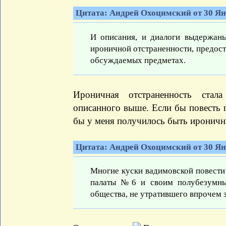
Цитата: Андрей Охоцимский от 30 Янв
И описания, и диалоги выдержаны
ироничной отстраненности, предос
обсуждаемых предметах.
Ироничная отстраненность стал
описанного выше. Если бы повесть п
бы у меня получилось быть ироничн
Цитата: Андрей Охоцимский от 30 Янв
Многие куски вадимовской повести
палаты №6 и своим полубезумны
общества, не утратившего впрочем 