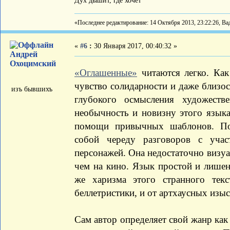
Дух дышит, где хочет
«Последнее редактирование: 14 Октября 2013, 23:22:26, В
«
#6
:
30 Января 2017, 00:40:32 »
Андрей
Охоцимский
«Оглашенные»
читаются легко. Как
чувство солидарности и даже близос
изъ бывшихъ
глубокого осмысления художеств
необычность и новизну этого языка
помощи привычных шаблонов. Пов
собой череду разговоров с уча
персонажей. Она недостаточно визуа
чем на кино. Язык простой и лишен
же харизма этого странного тек
беллетристики, и от артхаусных изы
Сам автор определяет свой жанр как