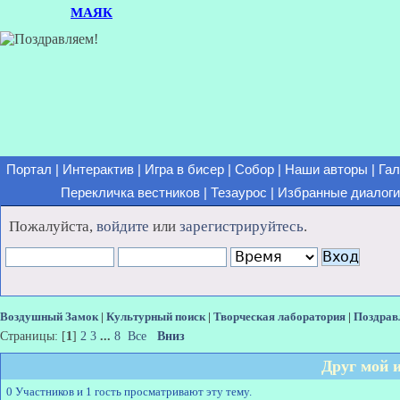
МАЯК
Портал
|
Интерактив
|
Игра в бисер
|
Собор
|
Наши авторы
|
Гал
Перекличка вестников
|
Тезаурос
|
Избранные диалоги
Пожалуйста,
войдите
или
зарегистрируйтесь
.
Воздушный Замок
|
Культурный поиск
|
Творческая лаборатория
|
Поздрав
Страницы: [
1
]
2
3
...
8
Все
Вниз
Друг мой 
0 Участников и 1 гость просматривают эту тему.