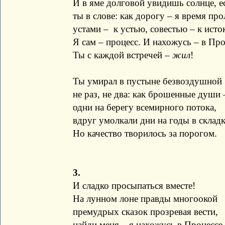
И в яме долговой увидишь солнце, е
ты в слове: как дорогу – я время пр
устами – к устью, совестью – к исто
Я сам – процесс. И нахожусь – в Про
Ты с каждой встречей –
жил
!
Ты умирал в пустыне безвоздушной
не раз, не два: как брошенные души 
одни на берегу всемирного потока,
вдруг умолкали дни на годы в скла
Но качество творилось за порогом.
3.
И сладко просыпаться вместе!
На лунном лоне правды многоокой
премудрых сказок прозревая вести,
найди меня – я нахожусь в Процессе.