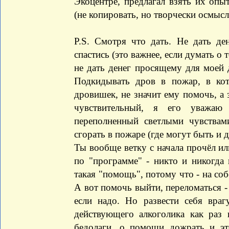
Экоцентре, предлагал взять их опы
(не копировать, но творчески осмысл
P.S. Смотря что дать. Не дать де
спастись (это важнее, если думать о 
не дать денег просящему для моей д
Подкидывать дров в пожар, в ко
дровишек, не значит ему помочь, а 
чувствительный, я его уважаю
переполненный светлыми чувствам
сгорать в пожаре (где могут быть и де
Ты вообще ветку с начала прочёл ил
по "программе" - никто и никогда 
такая "помощь", потому что - на соб
А вот помочь выйти, переломаться -
если надо. Но развести себя вра
действующего алкоголика как раз
бедолаги, о помощи дожрать и э