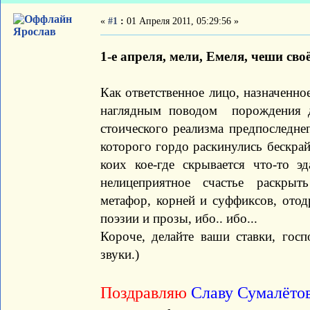
«
#1
:
01 Апреля 2011, 05:29:56 »
Ярослав
1-е апреля, мели, Емеля, чеши своё
Как ответственное лицо, назначенн
наглядным поводом порождения д
стоического реализма предпоследне
которого гордо раскинулись бескрай
коих кое-где скрывается что-то э
нелицеприятное счастье раскры
метафор, корней и суффиксов, отод
поэзии и прозы, ибо.. ибо...
Короче, делайте ваши ставки, госп
звуки.)
Поздравляю
Славу Сумалёто