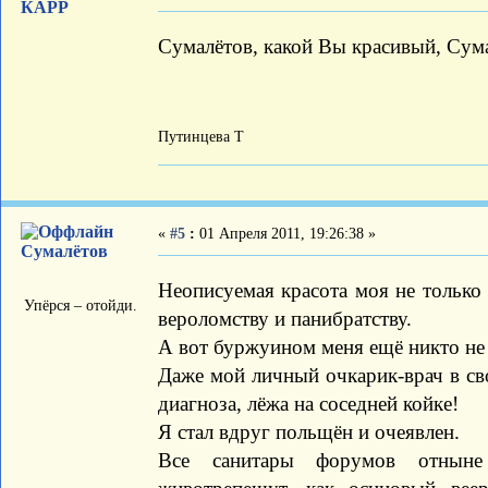
КАРР
Сумалётов, какой Вы красивый, Сумал
Путинцева Т
«
#5
:
01 Апреля 2011, 19:26:38 »
Сумалётов
Неописуемая красота моя не только
Упёрся – отойди.
вероломству и панибратству.
А вот буржуином меня ещё никто не
Даже мой личный очкарик-врач в св
диагноза, лёжа на соседней койке!
Я стал вдруг польщён и очеявлен.
Все санитары форумов отныне