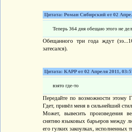
Цитата: Роман Сибирский от 02 Апрел
Теперь 364 дня обещаю этого не дел
Обещанного три года ждут (ээ...
затесался).
Цитата: КАРР от 02 Апреля 2011, 03:5
взято где-то
Передайте по возможности этому Гд
Гдет, привёл меня в сильнейший сти
Может, вывесить произведения ве
снятию языковых барьеров между лю
его гулких закоулках, исполненных 