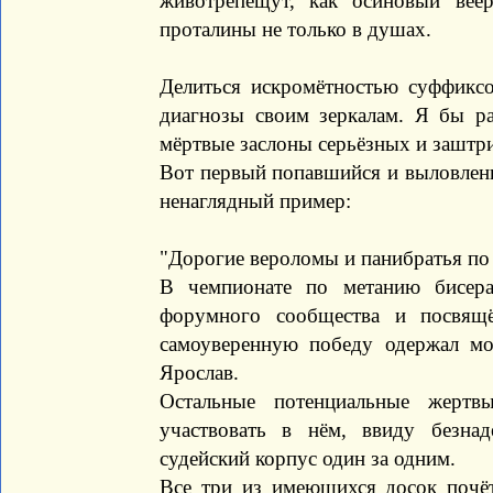
животрепещут, как осиновый вее
проталины не только в душах.
Делиться искромётностью суффиксо
диагнозы своим зеркалам. Я бы ра
мёртвые заслоны серьёзных и заштр
Вот первый попавшийся и выловлен
ненаглядный пример:
"Дорогие вероломы и панибратья по
В чемпионате по метанию бисера
форумного сообщества и посвящ
самоуверенную победу одержал мо
Ярослав.
Остальные потенциальные жертв
участвовать в нём, ввиду безн
судейский корпус один за одним.
Все три из имеющихся досок почёт