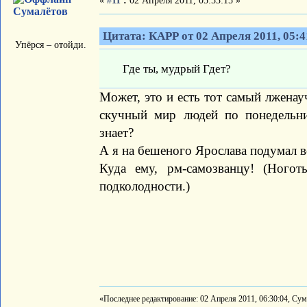
«
#11
:
02 Апреля 2011, 05:53:15 »
Сумалётов
Цитата: КАРР от 02 Апреля 2011, 05:4
Упёрся – отойди.
Где ты, мудрый Гдет?
Может, это и есть тот самый лженауч
скучный мир людей по понедельни
знает?
А я на бешеного Ярослава подумал вс
Куда ему, рм-самозванцу! (Ного
подколодности.)
«Последнее редактирование: 02 Апреля 2011, 06:30:04, Су