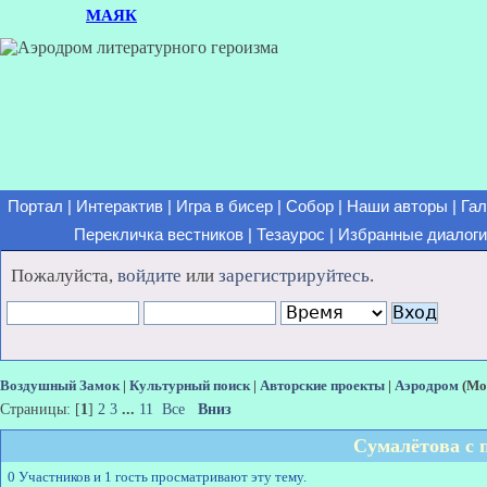
МАЯК
Портал
|
Интерактив
|
Игра в бисер
|
Собор
|
Наши авторы
|
Гал
Перекличка вестников
|
Тезаурос
|
Избранные диалоги
Пожалуйста,
войдите
или
зарегистрируйтесь
.
Воздушный Замок
|
Культурный поиск
|
Авторские проекты
|
Аэродром
(Мо
Страницы: [
1
]
2
3
...
11
Все
Вниз
Сумалётова с 
0 Участников и 1 гость просматривают эту тему.