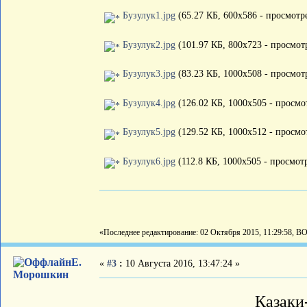
Бузулук1.jpg
(65.27 КБ, 600x586 - просмотре
Бузулук2.jpg
(101.97 КБ, 800x723 - просмотр
Бузулук3.jpg
(83.23 КБ, 1000x508 - просмотр
Бузулук4.jpg
(126.02 КБ, 1000x505 - просмот
Бузулук5.jpg
(129.52 КБ, 1000x512 - просмот
Бузулук6.jpg
(112.8 КБ, 1000x505 - просмотр
«Последнее редактирование: 02 Октября 2015, 11:29:58, В
Е.
«
#3
:
10 Августа 2016, 13:47:24 »
Морошкин
Казаки