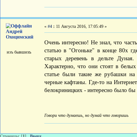
«
#4
:
11 Августа 2016, 17:05:49 »
Андрей
Охоцимский
Очень интересно! Не знал, что част
статью в "Огоньке" в конце 80х гд
изъ бывшихъ
старых деревень в дельте Дуная.
Характерно, что они стоят в белы
статье были такие же рубашки на
черные кафтаны. Где-то на Интерне
белокриницких - интересно было бы 
Говори что думаешь, но думай что говоришь
Страницы: [
1
]
Вверх