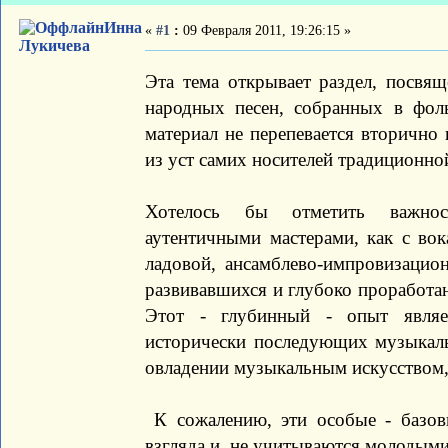
Инна
«
#1
:
09 Февраля 2011, 19:26:15 »
Лукичева
Эта тема открывает раздел, посвя
народных песен, собранных в фол
материал не перепевается вторично 
из уст самих носителей традиционно
Хотелось бы отметить важнос
аутентичными мастерами, как с вок
ладовой, ансамблево-импровизацио
развивавшихся и глубоко проработан
Этот - глубинный - опыт являе
исторически последующих музыкаль
овладении музыкальным искусством, 
К сожалению, эти особые - базов
взгляда и не учитываются молодыми 