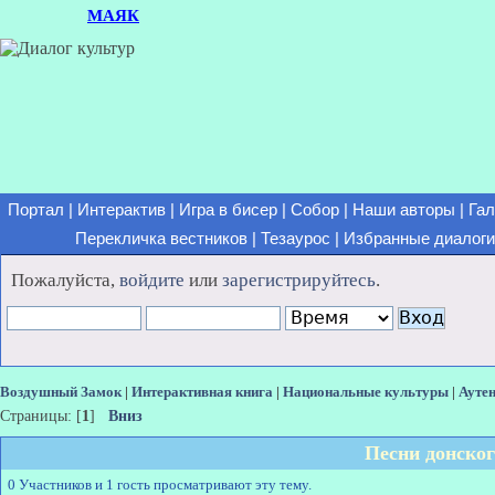
МАЯК
Портал
|
Интерактив
|
Игра в бисер
|
Собор
|
Наши авторы
|
Гал
Перекличка вестников
|
Тезаурос
|
Избранные диалоги
Пожалуйста,
войдите
или
зарегистрируйтесь
.
Воздушный Замок
|
Интерактивная книга
|
Национальные культуры
|
Ауте
Страницы: [
1
]
Вниз
Песни донског
0 Участников и 1 гость просматривают эту тему.