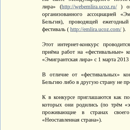
лира» (
http://webemlira.ucoz.ru/
) оп
организованного ассоциацией «Э
Бельгия), проводящей ежегодны
фестиваль (
http://emlira.ucoz.com/
).
Этот интернет-конкурс проводитс
приёма работ на «фестивальные» к
«Эмигрантская лира» с 1 марта 2013 
В отличие от «фестивальных» ко
Бельгию либо в другую страну не пр
К в конкурсе приглашаются как по
которых они родились (по трём «э
проживающие в странах своег
«Неоставленная страна»).