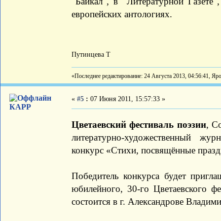
"Байкал", в "Литературной Газете"
европейских антологиях.
Путинцева Т
«Последнее редактирование: 24 Августа 2013, 04:56:41, Яр
«
#5
:
07 Июня 2011, 15:57:33 »
КАРР
Цветаевский фестиваль поэзии
, С
литературно-художественный жу
конкурс «Стихи, посвящённые празд
Победитель конкурса будет пригл
юбилейного, 30-го Цветаевского фе
состоится в г. Александрове Владими