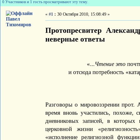
0 Участников и 1 гость просматривают эту тему.
«
#1
:
30 Октября 2010, 15:08:49 »
Павел
Тихомиров
Протопресвитер Алексан
неверные ответы
«...
Чтение это
почти
и отсюда потребность «ката
Разговоры о мировоззрении прот. 
время вновь участились, похоже, 
дневниковых записей, в которых 
церковной жизни «религиозност
«исполнение религиозной функции