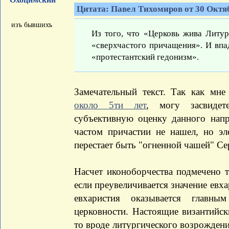
Цитата: Павел Тихомиров от 30 Октяб
изъ бывшихъ
Из того, что «Церковь жива Литу
«сверхчастого причащения». И впа
«протестантский гедонизм».
Замечательный текст. Так как мн
около 5ти лет
, могу засвидет
субъективную оценку данного напр
частом причастии не нашел, но эл
перестает быть "огненной чашей" Се
Насчет иконоборчества подмечено т
если преувеличивается значение евха
евхаристия оказывается главны
церковности. Настоящие византийск
то вроде литургического возрождения