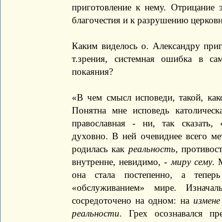
приготовление к нему. Отрицание 
благочестия и к разрушению церковн
Каким виделось о. Александру приг
т.зрения, системная ошибка в с
покаяния?
«В чем смысл исповеди, такой, как
Понятна мне исповедь католическ
православная - ни, так сказать, 
духовно. В ней очевиднее всего ме
родилась как
реальность
, противос
внутренне, невидимо, -
миру сему
. 
она стала постепенно, а тепер
«обслуживанием» мире. Изначал
сосредоточено на одном: на
измене
реальности
. Грех осознавался пр