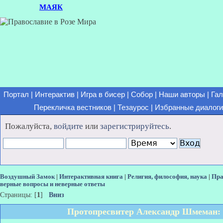
МАЯК
Портал
|
Интерактив
|
Игра в бисер
|
Собор
|
Наши авторы
|
Гал
Перекличка вестников
|
Тезаурос
|
Избранные диалоги
Пожалуйста,
войдите
или
зарегистрируйтесь
.
Воздушный Замок
|
Интерактивная книга
|
Религия, философия, наука
|
Пра
верные вопросы и неверные ответы
Страницы: [
1
]
Вниз
Протопресвитер Александр Шмеман: 