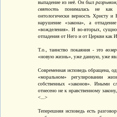
выпадение из неё. Он был
разрывом
святость
понималась не как «н
онтологически верность Христу и 
нарушение «закона», а отпаден
«вожделения». И во-вторых, сущно
отпадения от Него и от Церкви как 
Т.о., таинство покаяния - это
возв
«новую жизнь», уже данную, уже яв
Современная исповедь обращена, одна
«моральном» регулировании жиз
собственных «законов». Иными сл
отнесено не к нравственному закону
<...>
Теперешняя исповедь есть разговор