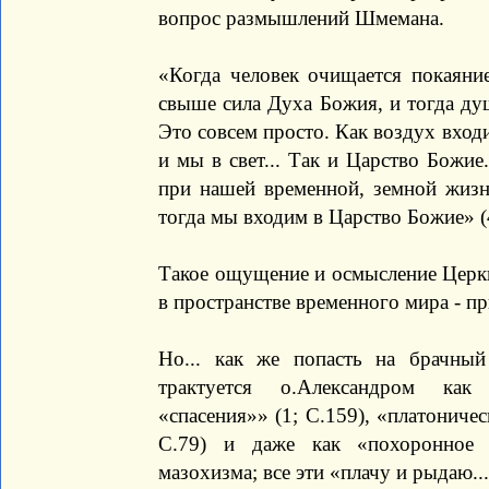
вопрос размышлений Шмемана.
«Когда человек очищается покаяни
свыше сила Духа Божия, и тогда душ
Это совсем просто. Как воздух входит
и мы в свет... Так и Царство Божие
при нашей временной, земной жизн
тогда мы входим в Царство Божие» (
Такое ощущение и осмысление Церкв
в пространстве временного мира - п
Но... как же попасть на брачный
трактуется о.Александром ка
«спасения»» (1; С.159), «платониче
С.79) и даже как «похоронное 
мазохизма; все эти «плачу и рыдаю...