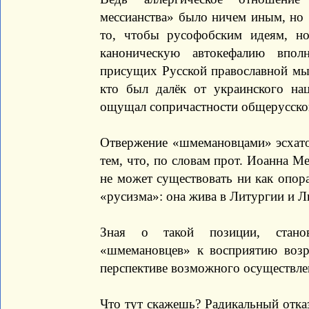
мессианства» было ничем иным, но
то, чтобы русофобским идеям, но
каноническую автокефалию впол
присущих Русской православной мыс
кто был далёк от украинского на
ощущал сопричастности общерусской
Отвержение «шмемановцами» эсхато
тем, что, по словам прот. Иоанна М
не может существовать ни как опора
«русизма»: она жива в Литургии и Ли
Зная о такой позиции, станов
«шмемановцев» к восприятию возр
перспективе возможного осуществле
Что тут скажешь? Радикальный отка