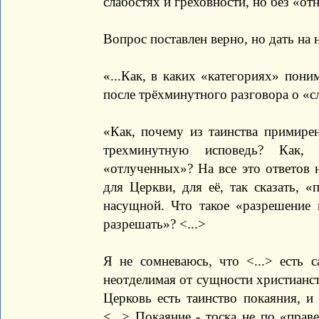
слабостях и греховности, но без «отне
Вопрос поставлен верно, но дать на н
«...Как, в каких «категориях» пони
после трёхминутного разговора о «сл
«Как, почему из таинства примире
трехминутную исповедь? Как,
«отлученных»? На все это ответов н
для Церкви, для её, так сказать, 
насущной. Что такое «разрешение 
разрешать»? <...>
Я не сомневаюсь, что <...> есть с
неотделимая от сущности христианст
Церковь есть таинство покаяния, и
<...> Покаяние - тоска не по «прав