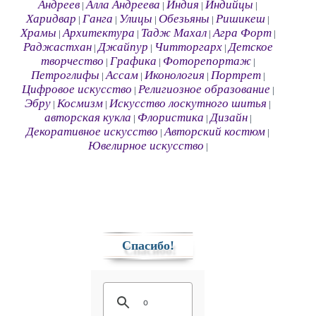
Андреев
Алла Андреева
Индия
Индийцы
|
|
|
|
Харидвар
Ганга
Улицы
Обезьяны
Ришикеш
|
|
|
|
|
Храмы
Архитектура
Тадж Махал
Агра Форт
|
|
|
|
Раджастхан
Джайпур
Читторгарх
Детское
|
|
|
творчество
Графика
Фоторепортаж
|
|
|
Петроглифы
Ассам
Иконология
Портрет
|
|
|
|
Цифровое искусство
Религиозное образование
|
|
Эбру
Космизм
Искусство лоскутного шитья
|
|
|
авторская кукла
Флористика
Дизайн
|
|
|
Декоративное искусство
Авторский костюм
|
|
Ювелирное искусство
|
Спасибо!