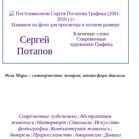
Нажмите на фото для просмотра в полном размере
Ключевые слова:
Сергей
Современные
художники
Графика
Потапов
Роза Мира – сотворчество жанров, атмосфера диалога
Современные художники
Абстрактная
|
живопись
Натюрморт
Стихиали
Искусство
|
|
|
фотографии
Компьютерная живопись
|
|
Акварель
Прароссианство
Амаравелла
Даниил
|
|
|