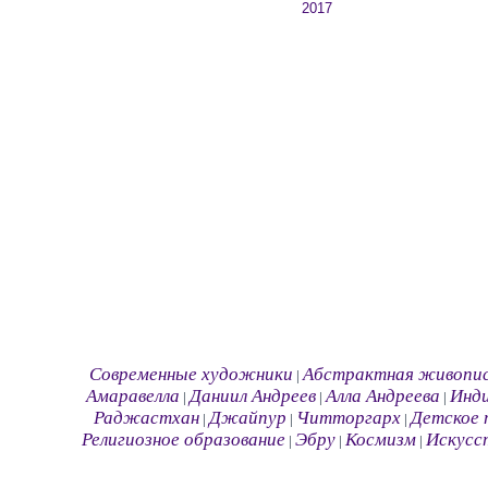
Современные художники
Абстрактная живопи
|
Амаравелла
Даниил Андреев
Алла Андреева
Инд
|
|
|
Раджастхан
Джайпур
Читторгарх
Детское 
|
|
|
Религиозное образование
Эбру
Космизм
Искусс
|
|
|