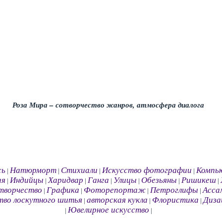
Роза Мира – сотворчество жанров, атмосфера диалога
сь
Натюрморт
Стихиали
Искусство фотографии
Компь
|
|
|
|
ия
Индийцы
Харидвар
Ганга
Улицы
Обезьяны
Ришикеш
|
|
|
|
|
|
|
творчество
Графика
Фоторепортаж
Петроглифы
Асса
|
|
|
|
тво лоскутного шитья
авторская кукла
Флористика
Диза
|
|
|
Ювелирное искусство
|
|