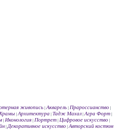
ютерная живопись
Акварель
Прароссианство
|
|
|
Храмы
Архитектура
Тадж Махал
Агра Форт
|
|
|
|
м
Иконология
Портрет
Цифровое искусство
|
|
|
|
йн
Декоративное искусство
Авторский костюм
|
|