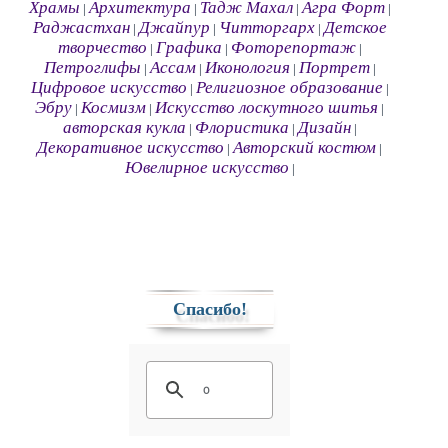
Храмы
Архитектура
Тадж Махал
Агра Форт
|
|
|
|
Раджастхан
Джайпур
Читторгарх
Детское
|
|
|
творчество
Графика
Фоторепортаж
|
|
|
Петроглифы
Ассам
Иконология
Портрет
|
|
|
|
Цифровое искусство
Религиозное образование
|
|
Эбру
Космизм
Искусство лоскутного шитья
|
|
|
авторская кукла
Флористика
Дизайн
|
|
|
Декоративное искусство
Авторский костюм
|
|
Ювелирное искусство
|
Спасибо!