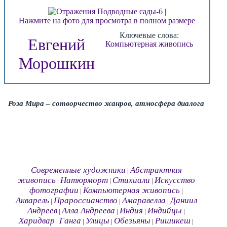
Нажмите на фото для просмотра в полном размере
Ключевые слова:
Евгений
Компьютерная живопись
Морошкин
Роза Мира – сотворчество жанров, атмосфера диалога
Современные художники
Абстрактная
|
живопись
Натюрморт
Стихиали
Искусство
|
|
|
фотографии
Компьютерная живопись
|
|
Акварель
Прароссианство
Амаравелла
Даниил
|
|
|
Андреев
Алла Андреева
Индия
Индийцы
|
|
|
|
Харидвар
Ганга
Улицы
Обезьяны
Ришикеш
|
|
|
|
|