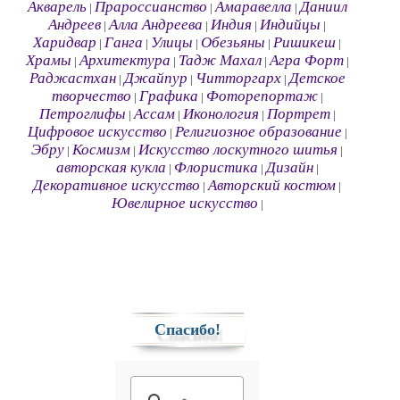
Акварель
Прароссианство
Амаравелла
Даниил
|
|
|
Андреев
Алла Андреева
Индия
Индийцы
|
|
|
|
Харидвар
Ганга
Улицы
Обезьяны
Ришикеш
|
|
|
|
|
Храмы
Архитектура
Тадж Махал
Агра Форт
|
|
|
|
Раджастхан
Джайпур
Читторгарх
Детское
|
|
|
творчество
Графика
Фоторепортаж
|
|
|
Петроглифы
Ассам
Иконология
Портрет
|
|
|
|
Цифровое искусство
Религиозное образование
|
|
Эбру
Космизм
Искусство лоскутного шитья
|
|
|
авторская кукла
Флористика
Дизайн
|
|
|
Декоративное искусство
Авторский костюм
|
|
Ювелирное искусство
|
Спасибо!