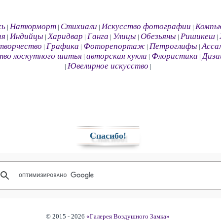
сь
Натюрморт
Стихиали
Искусство фотографии
Компь
|
|
|
|
ия
Индийцы
Харидвар
Ганга
Улицы
Обезьяны
Ришикеш
|
|
|
|
|
|
|
творчество
Графика
Фоторепортаж
Петроглифы
Асса
|
|
|
|
тво лоскутного шитья
авторская кукла
Флористика
Диза
|
|
|
Ювелирное искусство
|
|
Спасибо!
© 2015 - 2026
«Галерея Воздушного Замка»