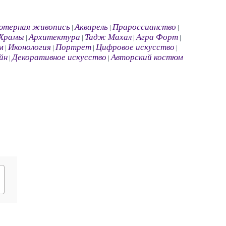
ютерная живопись
Акварель
Прароссианство
|
|
|
Храмы
Архитектура
Тадж Махал
Агра Форт
|
|
|
|
м
Иконология
Портрет
Цифровое искусство
|
|
|
|
йн
Декоративное искусство
Авторский костюм
|
|