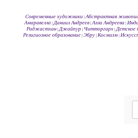
Современные художники
Абстрактная живопи
|
Амаравелла
Даниил Андреев
Алла Андреева
Инд
|
|
|
Раджастхан
Джайпур
Читторгарх
Детское 
|
|
|
Религиозное образование
Эбру
Космизм
Искусс
|
|
|