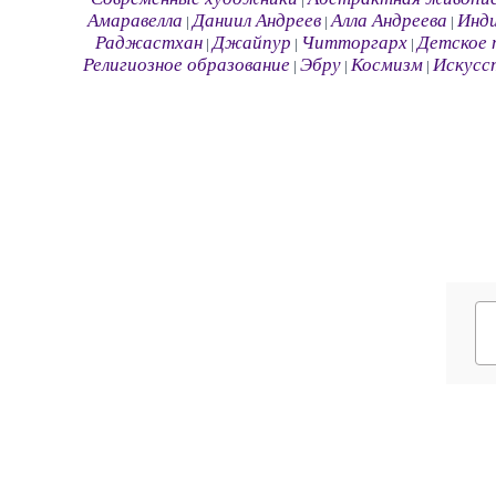
Амаравелла
Даниил Андреев
Алла Андреева
Инд
|
|
|
Раджастхан
Джайпур
Читторгарх
Детское 
|
|
|
Религиозное образование
Эбру
Космизм
Искусс
|
|
|