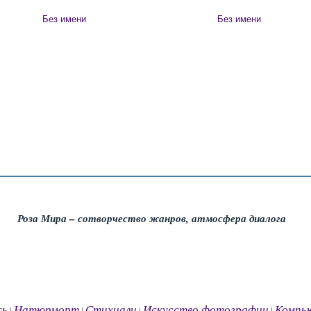
Без имени
Без имени
Роза Мира – сотворчество жанров, атмосфера диалога
сь
Натюрморт
Стихиали
Искусство фотографии
Компь
|
|
|
|