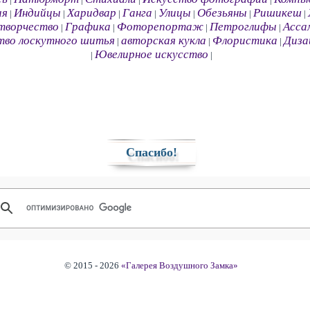
ия
Индийцы
Харидвар
Ганга
Улицы
Обезьяны
Ришикеш
|
|
|
|
|
|
|
творчество
Графика
Фоторепортаж
Петроглифы
Асса
|
|
|
|
тво лоскутного шитья
авторская кукла
Флористика
Диза
|
|
|
Ювелирное искусство
|
|
Спасибо!
© 2015 - 2026
«Галерея Воздушного Замка»