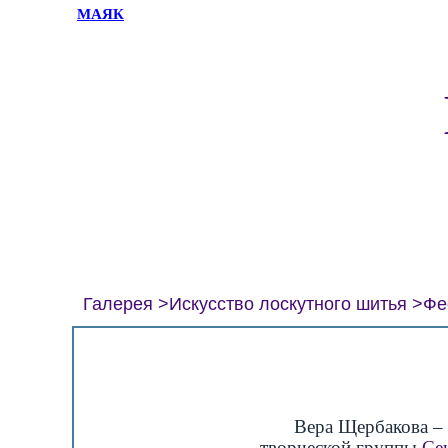
МАЯК
Галерея
Искусство лоскутного шитья
Фе
Вера Щербакова – 
творческой группы
Се