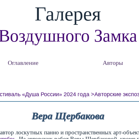
Галерея
Воздушного Замка
Оглавление
Авторы
стиваль «Душа России» 2024 года
Авторские экспо
Вера Щербакова
автор лоскутных панно и пространственных арт-объек
нтябрь
. Из авторских работ Веры Щербаковой, кроме 