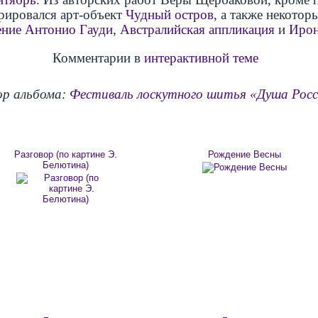
рировался арт-объект
Чудный остров
, а также некотор
ние Антонио Гауди
,
Австралийская аппликация
и
Ирон
Комментарии в
интерактивной теме
р альбома:
Фестиваль лоскутного шитья «Душа Рос
Разговор (по картине Э.
Рождение Весны
Белютина)