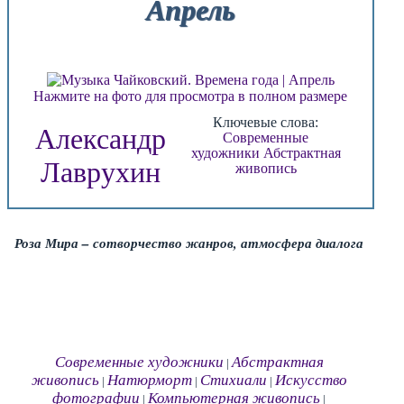
Апрель
Нажмите на фото для просмотра в полном размере
Ключевые слова:
Александр
Современные
художники
Абстрактная
Лаврухин
живопись
Роза Мира – сотворчество жанров, атмосфера диалога
Современные художники
Абстрактная
|
живопись
Натюрморт
Стихиали
Искусство
|
|
|
фотографии
Компьютерная живопись
|
|