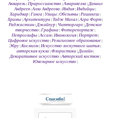
Акварель
Прароссианство
Амаравелла
Даниил
|
|
|
Андреев
Алла Андреева
Индия
Индийцы
|
|
|
|
Харидвар
Ганга
Улицы
Обезьяны
Ришикеш
|
|
|
|
|
Храмы
Архитектура
Тадж Махал
Агра Форт
|
|
|
|
Раджастхан
Джайпур
Читторгарх
Детское
|
|
|
творчество
Графика
Фоторепортаж
|
|
|
Петроглифы
Ассам
Иконология
Портрет
|
|
|
|
Цифровое искусство
Религиозное образование
|
|
Эбру
Космизм
Искусство лоскутного шитья
|
|
|
авторская кукла
Флористика
Дизайн
|
|
|
Декоративное искусство
Авторский костюм
|
|
Ювелирное искусство
|
Спасибо!