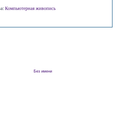
ва:
Компьютерная живопись
Без имени