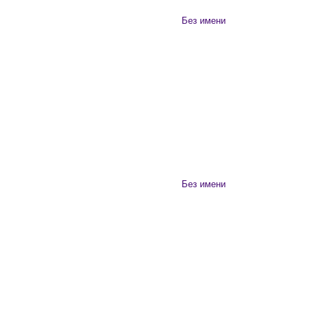
Без имени
Без имени