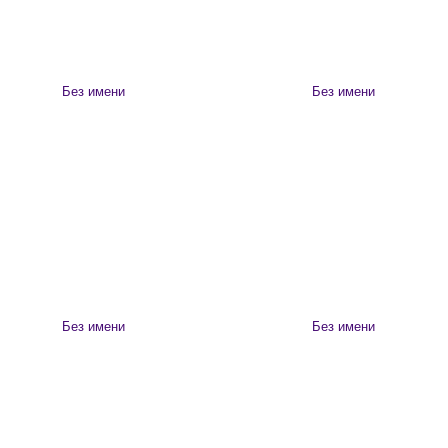
Без имени
Без имени
Без имени
Без имени