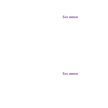
Без имени
Без имени