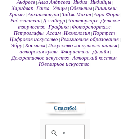
Андреев
Алла Андреева
Индия
Индийцы
|
|
|
|
Харидвар
Ганга
Улицы
Обезьяны
Ришикеш
|
|
|
|
|
Храмы
Архитектура
Тадж Махал
Агра Форт
|
|
|
|
Раджастхан
Джайпур
Читторгарх
Детское
|
|
|
творчество
Графика
Фоторепортаж
|
|
|
Петроглифы
Ассам
Иконология
Портрет
|
|
|
|
Цифровое искусство
Религиозное образование
|
|
Эбру
Космизм
Искусство лоскутного шитья
|
|
|
авторская кукла
Флористика
Дизайн
|
|
|
Декоративное искусство
Авторский костюм
|
|
Ювелирное искусство
|
Спасибо!