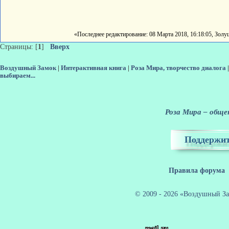
«Последнее редактирование: 08 Марта 2018, 16:18:05, Зол
Страницы: [
1
]
Вверх
Воздушный Замок
|
Интерактивная книга
|
Роза Мира, творчество диалога
выбираем...
Роза Мира – общен
Поддержит
Правила форума
© 2009 - 2026 «Воздушный За