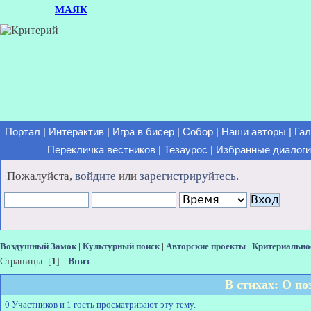
МАЯК
Портал
|
Интерактив
|
Игра в бисер
|
Собор
|
Наши авторы
|
Гал
Перекличка вестников
|
Тезаурос
|
Избранные диалоги
Пожалуйста,
войдите
или
зарегистрируйтесь
.
Воздушный Замок
|
Культурный поиск
|
Авторские проекты
|
Критериально
Страницы: [
1
]
Вниз
В стихах: О по
0 Участников и 1 гость просматривают эту тему.