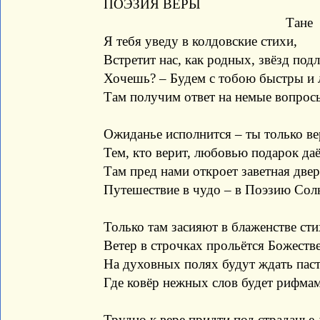
ПОЭЗИЯ ВЕРЫ
Тане
Я тебя уведу в колдовские стихи,
Встретит нас, как родных, звёзд под
Хочешь? – Будем с тобою быстры и 
Там получим ответ на немые вопрос
Ожиданье исполнится – ты только ве
Тем, кто верит, любовью подарок даё
Там пред нами откроет заветная две
Путешествие в чудо – в Поэзию Сол
Только там засияют в блаженстве сти
Ветер в строчках прольётся Божест
На духовных полях будут ждать пас
Где ковёр нежных слов будет рифмам
Трудно к вере придти под страданье