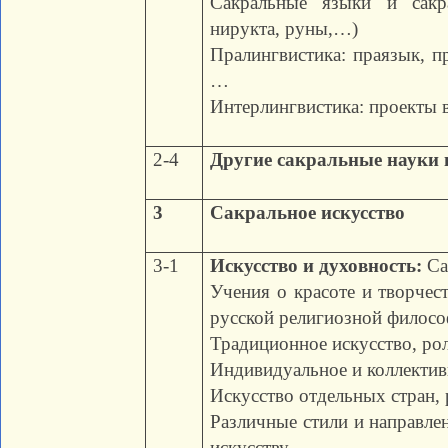
Сакральные языки и сакра
нирукта, руны,…)
Пралингвистика: праязык, п
…
Интерлингвистика: проекты 
2-4
Другие сакральные науки 
3
Сакральное искусство
3-1
Искусство и духовность:
Са
Учения о красоте и творчест
русской религиозной филосо
Традиционное искусство, рол
Индивидуальное и коллектив
Искусство отдельных стран, 
Различные стили и направле
искусству