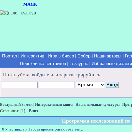
МАЯК
Портал
|
Интерактив
|
Игра в бисер
|
Собор
|
Наши авторы
|
Гал
Перекличка вестников
|
Тезаурос
|
Избранные диалоги
Пожалуйста,
войдите
или
зарегистрируйтесь
.
Воздушный Замок
|
Интерактивная книга
|
Национальные культуры
|
Прог
Страницы: [
1
]
Вниз
Программа исследований по
0 Участников и 1 гость просматривают эту тему.