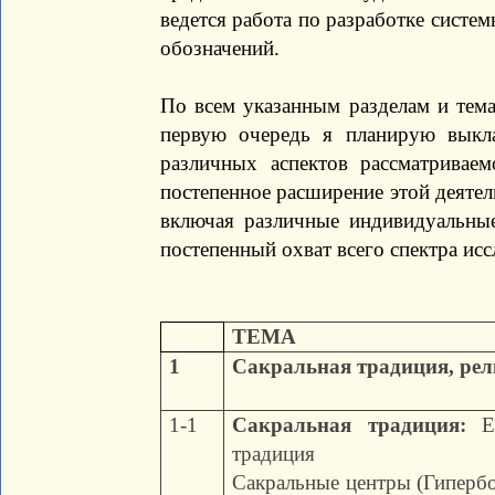
ведется работа по разработке систе
обозначений.
По всем указанным разделам и те
первую очередь я планирую выкла
различных аспектов рассматривае
постепенное расширение этой деятел
включая различные индивидуальны
постепенный охват всего спектра исс
ТЕМА
1
Сакральная традиция, рел
1-1
Сакральная традиция:
Ед
традиция
Сакральные центры (Гипербо