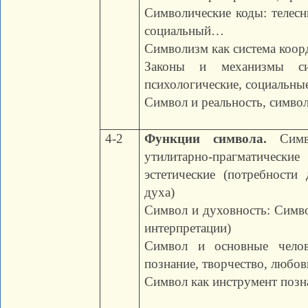
Символические коды: телесн
социальный…
Символизм как система коор
Законы и механизмы сим
психологические, социальные
Символ и реальность, символ
4-2
Функции символа.
Симво
утилитарно-прагматическ
эстетические (потребности
духа)
Символ и духовность: Симво
интерпретации)
Символ и основные челове
познание, творчество, любо
Символ как инструмент позн