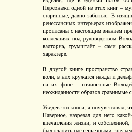
изделие, где в единый поток обр
Персонажи одной из этих книг – му
старинные, давно забытые. В изящн
ренессансных интерьерах изображе
прописаны с настоящим знанием пре
коллекциях под руководством Волод
валторна, трумштайт – сами расск
характере.
В другой книге пространство стр
волн, в них кружатся наяды и дельф
на их фоне – сочиненные Володе
неожиданности образов сравнимые с
Увидев эти книги, я почувствовал, ч
Наверное, назревал для него какой
впечатления жизни, и собственной,
был одарить нас серьезными, зрелым