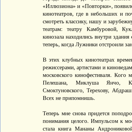
«Иллюзиона» и «Повторки», появило
кинотеатров, где в небольших и п
смотреть классику, нашу и зарубежн
театрам: театру Камбуровой, Кук
кинозала находились внутри здания 
теперь, когда Лужники отстроили за
В этих клубных кинотеатрах време
режиссерами, артистами и киноведам
московского кинофестиваля. Кого м
Пелешана, Миклуша Янчо, Кай
Смоктуновского, Терехову, Абдраши
Всех не припомнишь.
Теперь мне снова придется поподро
понимания целого. Импульсом к мо
стала книга Мананы Андрониково