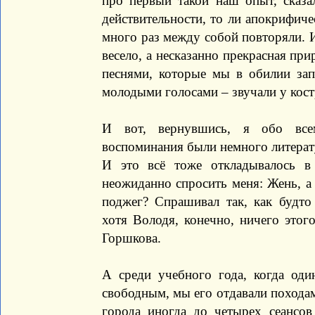
про первый такой наш опыт, сказа
действительности, то ли апокрифич
много раз между собой повторяли. И
весело, а несказанно прекрасная пр
песнями, которые мы в обилии за
молодыми голосами – звучали у кост
И вот, вернувшись, я обо всем
воспоминания были немного литерат
И это всё тоже откладывалось в
неожиданно спросить меня: Жень, 
поджег? Спрашивал так, как будт
хотя Володя, конечно, ничего этого
Горшкова.
А среди учебного года, когда оди
свободным, мы его отдавали походам
города иногда до четырех сеансо